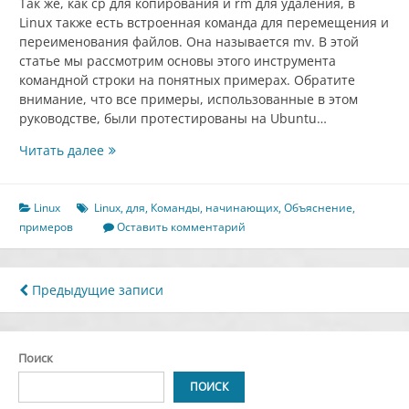
Так же, как cp для копирования и rm для удаления, в
Linux также есть встроенная команда для перемещения и
переименования файлов. Она называется mv. В этой
статье мы рассмотрим основы этого инструмента
командной строки на понятных примерах. Обратите
внимание, что все примеры, использованные в этом
руководстве, были протестированы на Ubuntu…
Объяснение
Читать далее
команды
mv
в
Linux
Linux
,
для
,
Команды
,
начинающих
,
Объяснение
,
Linux
примеров
Оставить комментарий
для
начинающих
(8
Навигация
Предыдущие записи
примеров)
по
записям
Поиск
ПОИСК