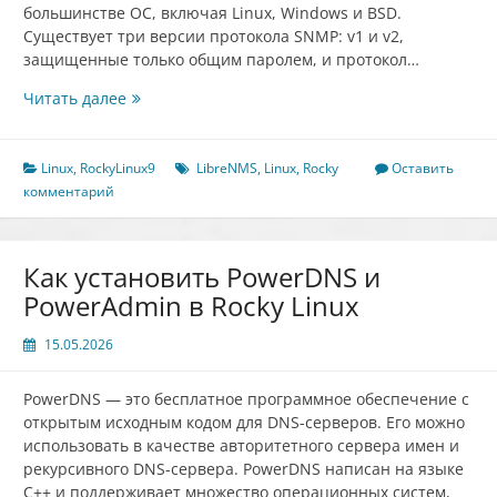
большинстве ОС, включая Linux, Windows и BSD.
Существует три версии протокола SNMP: v1 и v2,
защищенные только общим паролем, и протокол…
Как
Читать далее
установить
систему
мониторинга
Linux
,
RockyLinux9
LibreNMS
,
Linux
,
Rocky
Оставить
LibreNMS
комментарий
на
Rocky
Linux
Как установить PowerDNS и
PowerAdmin в Rocky Linux
15.05.2026
PowerDNS — это бесплатное программное обеспечение с
открытым исходным кодом для DNS-серверов. Его можно
использовать в качестве авторитетного сервера имен и
рекурсивного DNS-сервера. PowerDNS написан на языке
C++ и поддерживает множество операционных систем,