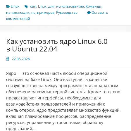
команды
Linux
curl
,
Linux
,
для
,
использованию
,
Команды
,
curl
начинающих
,
по
,
примеров
,
Руководство
Оставить
в
комментарий
Linux
для
начинающих
Как установить ядро Linux 6.0
(5
в Ubuntu 22.04
примеров)
22.05.2026
Ядро — это основная часть любой операционной
системы на базе Linux. Оно выступает в качестве
связующего звена между программным и аппаратным
обеспечением компьютерной системы. Кроме того, оно
предоставляет интерфейсы, необходимые для
взаимодействия пользователей и приложений с
компьютером. Ядро предоставляет множество функций,
включая планирование процессов, распределение
ресурсов, управление устройствами, обработку
прерываний,…