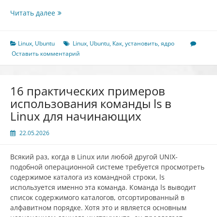
Как
Читать далее
установить
ядро
Linux
Linux
,
Ubuntu
Linux
,
Ubuntu
,
Как
,
установить
,
ядро
6.0
Оставить комментарий
в
Ubuntu
22.04
16 практических примеров
использования команды ls в
Linux для начинающих
22.05.2026
Всякий раз, когда в Linux или любой другой UNIX-
подобной операционной системе требуется просмотреть
содержимое каталога из командной строки, ls
используется именно эта команда. Команда ls выводит
список содержимого каталогов, отсортированный в
алфавитном порядке. Хотя это и является основным