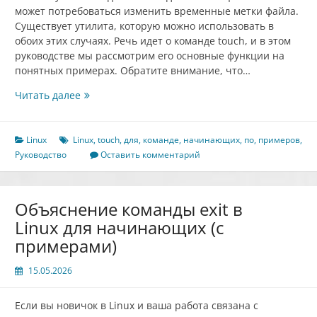
может потребоваться изменить временные метки файла.
Существует утилита, которую можно использовать в
обоих этих случаях. Речь идет о команде touch, и в этом
руководстве мы рассмотрим его основные функции на
понятных примерах. Обратите внимание, что…
Руководство
Читать далее
по
команде
touch
Linux
Linux
,
touch
,
для
,
команде
,
начинающих
,
по
,
примеров
,
в
Руководство
Оставить комментарий
Linux
для
начинающих
Объяснение команды exit в
(6
Linux для начинающих (с
примеров)
примерами)
15.05.2026
Если вы новичок в Linux и ваша работа связана с