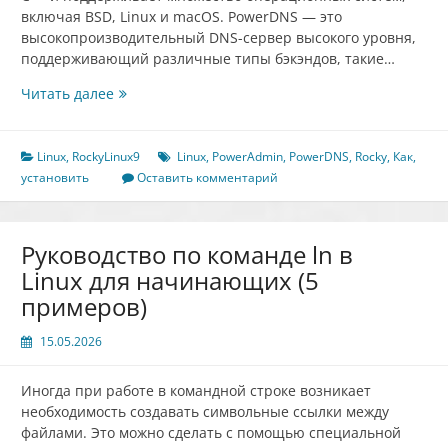
включая BSD, Linux и macOS. PowerDNS — это
высокопроизводительный DNS-сервер высокого уровня,
поддерживающий различные типы бэкэндов, такие…
Как
Читать далее
установить
PowerDNS
и
Linux
,
RockyLinux9
Linux
,
PowerAdmin
,
PowerDNS
,
Rocky
,
Как
,
PowerAdmin
установить
Оставить комментарий
в
Rocky
Linux
Руководство по команде ln в
Linux для начинающих (5
примеров)
15.05.2026
Иногда при работе в командной строке возникает
необходимость создавать символьные ссылки между
файлами. Это можно сделать с помощью специальной