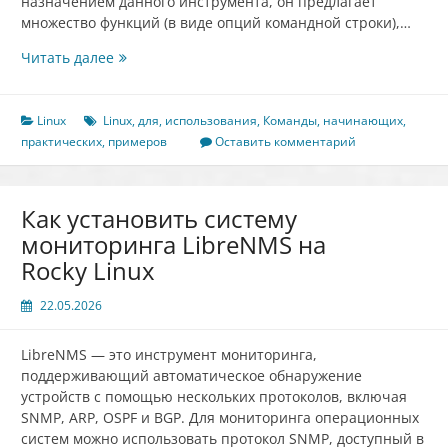
назначением данного инструмента, он предлагает
множество функций (в виде опций командной строки),…
16
Читать далее
практических
примеров
использования
Linux
Linux
,
для
,
использования
,
Команды
,
начинающих
,
команды
практических
,
примеров
Оставить комментарий
ls
в
Linux
Как установить систему
для
мониторинга LibreNMS на
начинающих
Rocky Linux
22.05.2026
LibreNMS — это инструмент мониторинга,
поддерживающий автоматическое обнаружение
устройств с помощью нескольких протоколов, включая
SNMP, ARP, OSPF и BGP. Для мониторинга операционных
систем можно использовать протокол SNMP, доступный в