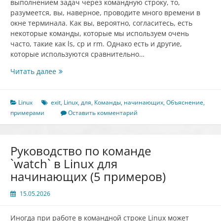
выполнением задач через командную строку, то,
разумеется, вы, наверное, проводите много времени в
окне терминала. Как вы, вероятно, согласитесь, есть
некоторые команды, которые мы используем очень
часто, такие как ls, cp и rm. Однако есть и другие,
которые используются сравнительно…
Объяснение
Читать далее
команды
exit
в
Linux
exit
,
Linux
,
для
,
Команды
,
начинающих
,
Объяснение
,
Linux
примерами
Оставить комментарий
для
начинающих
(с
Руководство по команде
примерами)
`watch` в Linux для
начинающих (5 примеров)
15.05.2026
Иногда при работе в командной строке Linux может