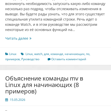
возникнуть необходимость запускать какую-либо команду
несколько раз подряд, чтобы отслеживать изменения в
выводе. Вы будете рады узнать, что для этого существует
специальная утилита командной строки. Речь идет о
команде Watch, и в этом руководстве мы рассмотрим
некоторые из её основных функций на…
Руководство
Читать далее
по
команде
`watch`
Linux
Linux
,
watch
,
для
,
команде
,
начинающих
,
по
,
в
примеров
,
Руководство
Оставить комментарий
Linux
для
начинающих
Объяснение команды mv в
(5
Linux для начинающих (8
примеров)
примеров)
15.05.2026