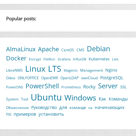
Popular posts:
Debian
AlmaLinux
Apache
CentOS
CMS
Docker
Kubernetes
Encrypt
FileRun
Grafana
InfluxDB
Lets
LTS
Linux
Nginx
LibreNMS
Management
Magento
PostgreSQL
Odoo
ONLYOFFICE
OpenEMR
OpenLDAP
ownCloud
Server
PowerShell
Rocky
SSL
PowerDNS
Prometheus
Ubuntu
Windows
Как
Команды
System
Tool
для
начинающих
Руководство
команде
Объяснение
на
примеров
установить
по