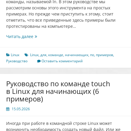
команды, называемой ln. В этом руководстве мы
рассмотрим основы этого инструмента на простых
примерах. Но прежде чем приступить к этому, стоит
отметить, что все приведенные здесь примеры были
протестированы на компьютере…
Руководство
Читать далее
по
команде
ln
Linux
Linux
,
для
,
команде
,
начинающих
,
по
,
примеров
,
в
Руководство
Оставить комментарий
Linux
для
начинающих
Руководство по команде touch
(5
в Linux для начинающих (6
примеров)
примеров)
15.05.2026
Иногда при работе в командной строке Linux может
возникнуть необходимость создать новый файл. Или же