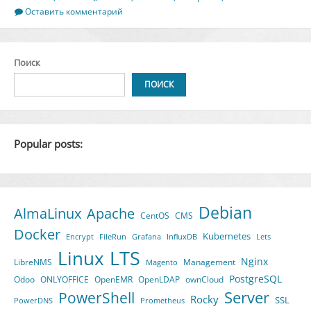
в
Оставить комментарий
Debian
11
Поиск
ПОИСК
Popular posts:
Debian
AlmaLinux
Apache
CentOS
CMS
Docker
Kubernetes
Encrypt
FileRun
Grafana
InfluxDB
Lets
LTS
Linux
Nginx
LibreNMS
Management
Magento
PostgreSQL
Odoo
ONLYOFFICE
OpenEMR
OpenLDAP
ownCloud
Server
PowerShell
Rocky
SSL
PowerDNS
Prometheus