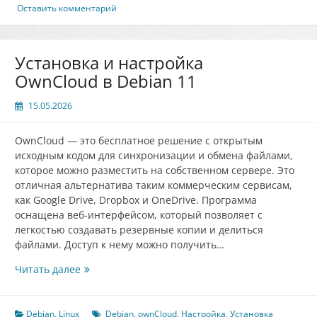
Ubuntu
Оставить комментарий
22.04
Установка и настройка
OwnCloud в Debian 11
15.05.2026
OwnCloud — это бесплатное решение с открытым
исходным кодом для синхронизации и обмена файлами,
которое можно разместить на собственном сервере. Это
отличная альтернатива таким коммерческим сервисам,
как Google Drive, Dropbox и OneDrive. Программа
оснащена веб-интерфейсом, который позволяет с
легкостью создавать резервные копии и делиться
файлами. Доступ к нему можно получить…
Установка
Читать далее
и
настройка
OwnCloud
Debian
,
Linux
Debian
,
ownCloud
,
Настройка
,
Установка