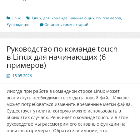
по
команде
ln
Linux
Linux
,
для
,
команде
,
начинающих
,
по
,
примеров
,
в
Руководство
Оставить комментарий
Linux
для
начинающих
Руководство по команде touch
(5
в Linux для начинающих (6
примеров)
примеров)
15.05.2026
Иногда при работе в командной строке Linux может
возникнуть необходимость создать новый файл. Или же
может потребоваться изменить временные метки файла.
Существует утилита, которую можно использовать в
обоих этих случаях. Речь идет о команде touch, и в этом
руководстве мы рассмотрим его основные функции на
понятных примерах. Обратите внимание, что…