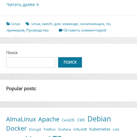
Руководство
Читать далее
по
команде
`watch`
Linux
Linux
,
watch
,
для
,
команде
,
начинающих
,
по
,
в
примеров
,
Руководство
Оставить комментарий
Linux
для
начинающих
Поиск
(5
примеров)
ПОИСК
Popular posts:
Debian
AlmaLinux
Apache
CentOS
CMS
Docker
Kubernetes
Encrypt
FileRun
Grafana
InfluxDB
Lets