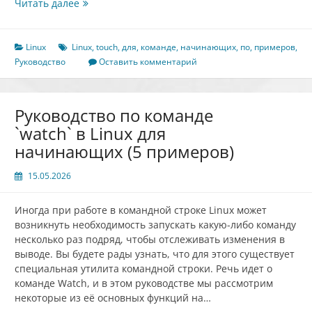
Руководство
Читать далее
по
команде
touch
Linux
Linux
,
touch
,
для
,
команде
,
начинающих
,
по
,
примеров
,
в
Руководство
Оставить комментарий
Linux
для
начинающих
Руководство по команде
(6
`watch` в Linux для
примеров)
начинающих (5 примеров)
15.05.2026
Иногда при работе в командной строке Linux может
возникнуть необходимость запускать какую-либо команду
несколько раз подряд, чтобы отслеживать изменения в
выводе. Вы будете рады узнать, что для этого существует
специальная утилита командной строки. Речь идет о
команде Watch, и в этом руководстве мы рассмотрим
некоторые из её основных функций на…