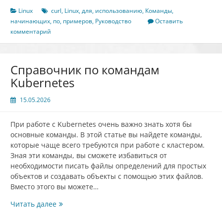
команды
Linux
curl
,
Linux
,
для
,
использованию
,
Команды
,
curl
начинающих
,
по
,
примеров
,
Руководство
Оставить
в
комментарий
Linux
для
начинающих
Справочник по командам
(5
Kubernetes
примеров)
15.05.2026
При работе с Kubernetes очень важно знать хотя бы
основные команды. В этой статье вы найдете команды,
которые чаще всего требуются при работе с кластером.
Зная эти команды, вы сможете избавиться от
необходимости писать файлы определений для простых
объектов и создавать объекты с помощью этих файлов.
Вместо этого вы можете…
Справочник
Читать далее
по