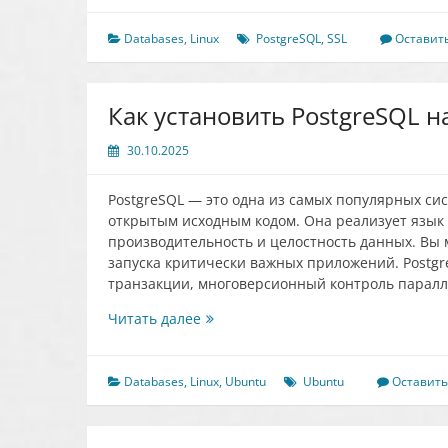
SSL
для
Databases
,
Linux
PostgreSQL
,
SSL
Оставит
подключений
к
PostgreSQL
Как установить PostgreSQL н
30.10.2025
PostgreSQL — это одна из самых популярных с
открытым исходным кодом. Она реализует язык 
производительность и целостность данных. Вы 
запуска критически важных приложений. Postgr
транзакции, многоверсионный контроль парал
Как
Читать далее
установить
PostgreSQL
на
Databases
,
Linux
,
Ubuntu
Ubuntu
Оставит
Ubuntu
22.04