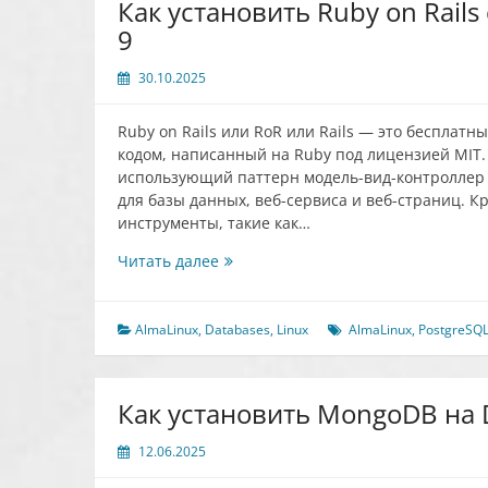
Как установить Ruby on Rails
9
30.10.2025
Ruby on Rails или RoR или Rails — это беспла
кодом, написанный на Ruby под лицензией MIT
использующий паттерн модель-вид-контроллер (
для базы данных, веб-сервиса и веб-страниц. К
инструменты, такие как…
Как
Читать далее
установить
Ruby
on
AlmaLinux
,
Databases
,
Linux
AlmaLinux
,
PostgreSQ
Rails
с
PostgreSQL
Как установить MongoDB на 
на
AlmaLinux
12.06.2025
9