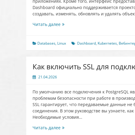
приложениях. Кроме того, интерфейс предостав
Dashboard официально поддерживается проект
создавать, изменять, обновлять и удалять объе
Веб-
Читать далее
интерфейс
Kubernetes
Dashboard
Databases
,
Linux
Dashboard
,
Kubernetes
,
Вебинте
Как включить SSL для подкл
21.04.2026
По умолчанию все подключения к PostgreSQL я
проблемам безопасности при работе в произво
SSL гарантирует, что передаваемые данные не 
соединения. В этом руководстве вы узнаете, как
Необходимые условия…
Как
Читать далее
включить