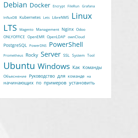
Debian
Docker
Encrypt
FileRun
Grafana
Linux
Kubernetes
LibreNMS
InfluxDB
Lets
LTS
Nginx
Management
Odoo
Magento
ONLYOFFICE
OpenEMR
OpenLDAP
ownCloud
PowerShell
PostgreSQL
PowerDNS
Server
Rocky
SSL
System
Tool
Prometheus
Ubuntu
Windows
Как
Команды
для
Руководство
команде
Объяснение
на
начинающих
примеров
установить
по