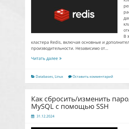
ре
ра
да
кл
от
В 
кластера Redis, включая основные и дополнит
производительности. Независимо от…
Настройте
Читать далее
кластеризацию
Redis:
Расширенная
Databases
,
Linux
Оставить комментарий
конфигурация
Как сбросить/изменить паро
MySQL с помощью SSH
31.12.2024