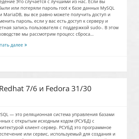
едение Это случается с лучшими из нас. Если вы
были или потеряли пароль root к базе данных MySQL
и MariaDB, вы все равно можете получить доступ и
менить пароль, если у вас есть доступ к серверу и
етная запись пользователя с поддержкой sudo-. В этом
ководстве мы рассмотрим процесс сброса…
Как
тать далее
сбросить/
изменить
пароль
корня
MariaDB
или
edhat 7/6 и Fedora 31/30
MySQL
с
помощью
SSH
SQL — это реляционная система управления базами
нных с открытым исходным кодом (РСУБД) с
хитектурой клиент-сервер. РСУБД это программное
еспечение или сервис, используемый для создания и