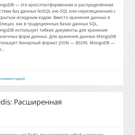
ngoDB — это кроссплатформенная и распределённая
стема баз данных NoSQL (не-SQL или нереляционная) с
крытым исходным кодом. Вместо хранения данных в
блицах, как в традиционных базах данных SQL,
ngoDB использует гибкие документы для хранения
зличных форм данных. Для хранения данных MongoDB
пользует бинарный формат JSON — BSON. MongoDB —
о…
 комментарий
dis: Расширенная
астеризация Redis представляет собой надежное