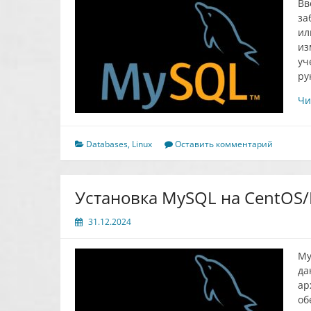
Вв
за
ил
из
уч
ру
Чи
Databases
,
Linux
Оставить комментарий
Установка MySQL на CentOS/R
31.12.2024
My
да
ар
об