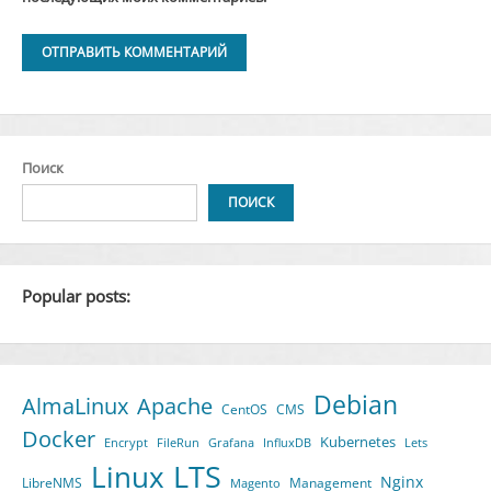
Alternative:
Поиск
ПОИСК
Popular posts:
Debian
AlmaLinux
Apache
CentOS
CMS
Docker
Kubernetes
Encrypt
FileRun
Grafana
InfluxDB
Lets
LTS
Linux
Nginx
LibreNMS
Management
Magento