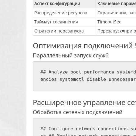
Аспект конфигурации
Ключевые парам
Распределение ресурсов
Ограничения, за
Таймаут соединения
TimeoutSec
Стратегии перезапуска
Перезапуск=при о
Оптимизация подключений 
Параллельный запуск служб
## Analyze boot performance systemd
encies systemctl disable unnecessar
Расширенное управление с
Обработка сетевых подключений
## Configure network connections su
ce ## Monitor network connections n