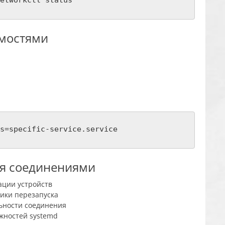
имостями
s=specific-service.service
я соединениями
ации устройств
ики перезапуска
ьности соединения
жностей systemd