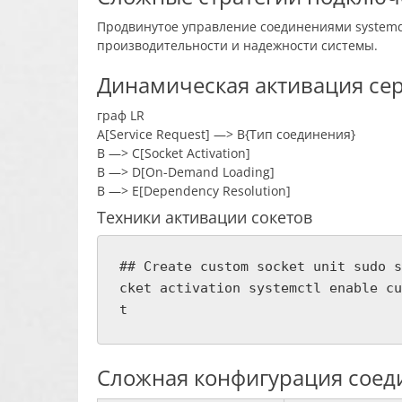
Продвинутое управление соединениями system
производительности и надежности системы.
Динамическая активация се
граф LR
A[Service Request] —> B{Тип соединения}
B —> C[Socket Activation]
B —> D[On-Demand Loading]
B —> E[Dependency Resolution]
Техники активации сокетов
## Create custom socket unit sudo s
cket activation systemctl enable cu
t
Сложная конфигурация соед