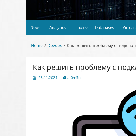
News
Analytics
Linux
Databases
Virtual
Home
Devops
Как решить проблему с подклю
Как решить проблему с под
28.11.2024
at0mSec