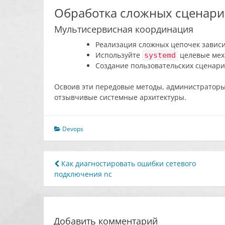
Обработка сложных сценар
Мультисервисная координация
Реализация сложных цепочек завис
Используйте
целевые ме
systemd
Создание пользовательских сценар
Освоив эти передовые методы, администраторы 
отзывчивые системные архитектуры.
Devops
Навигация
Как диагностировать ошибки сетевого
подключения nc
по
записям
Добавить комментарий