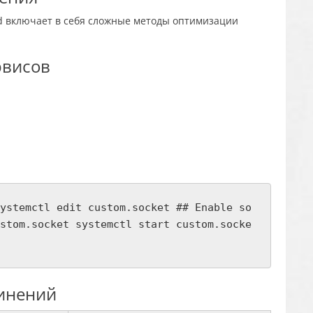
d включает в себя сложные методы оптимизации
рвисов
ystemctl edit custom.socket ## Enable so
stom.socket systemctl start custom.socke
инений