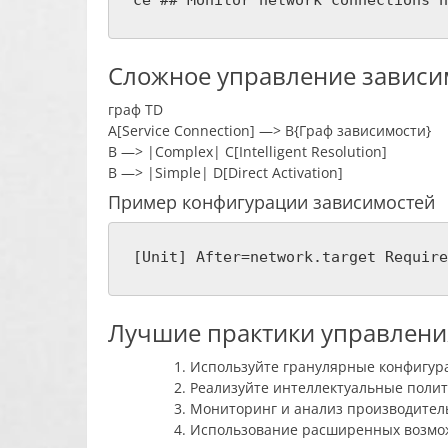
Сложное управление завис
граф TD
A[Service Connection] —> B{Граф зависимости}
B —> |Complex| C[Intelligent Resolution]
B —> |Simple| D[Direct Activation]
Пример конфигурации зависимостей
[Unit] After=network.target Require
Лучшие практики управлени
Используйте гранулярные конфигур
Реализуйте интеллектуальные полит
Мониторинг и анализ производител
Использование расширенных возмо