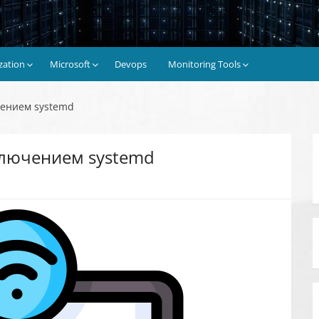
ization
Microsoft
Devops
Monitoring Tools
чением systemd
ключением systemd