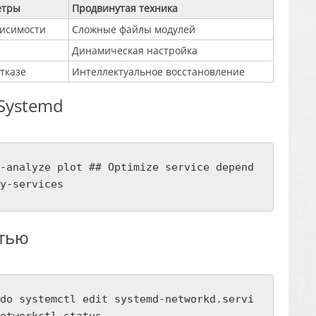
етры
Продвинутая техника
висимости
Сложные файлы модулей
Динамическая настройка
тказе
Интеллектуальное восстановление
Systemd
-analyze plot ## Optimize service depend
y-services
етью
do systemctl edit systemd-networkd.servi
etworkctl status