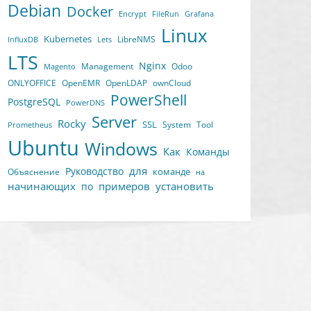
Debian
Docker
Encrypt
FileRun
Grafana
Linux
Kubernetes
LibreNMS
InfluxDB
Lets
LTS
Nginx
Management
Odoo
Magento
ONLYOFFICE
OpenEMR
OpenLDAP
ownCloud
PowerShell
PostgreSQL
PowerDNS
Server
Rocky
SSL
System
Tool
Prometheus
Ubuntu
Windows
Как
Команды
для
Руководство
команде
Объяснение
на
начинающих
примеров
установить
по