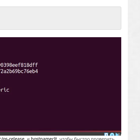
tc/os-release
, и
hostnameclt
, чтобы быстро проверить