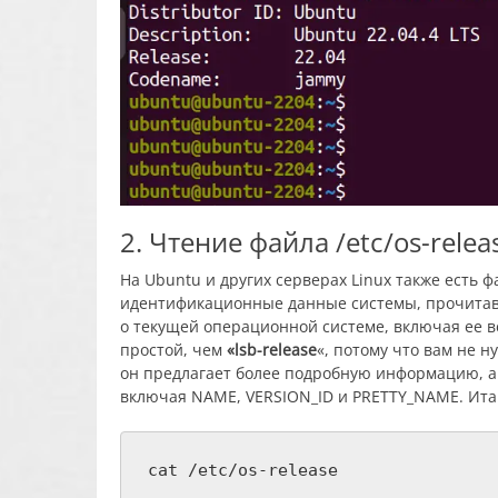
2. Чтение файла /etc/os-relea
На Ubuntu и других серверах Linux также есть ф
идентификационные данные системы, прочита
о текущей операционной системе, включая ее в
простой, чем
«lsb-release
«, потому что вам не н
он предлагает более подробную информацию, а
включая NAME, VERSION_ID и PRETTY_NAME. Итак
cat /etc/os-release