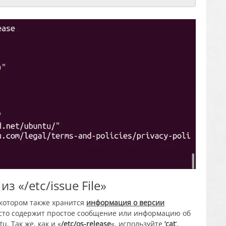
 «/etc/issue File»
 котором также хранится
информация о версии
асто содержит простое сообщение или информацию об
. Так же, как и «
/etc/os-release
«, используйте
‘cat
‘,