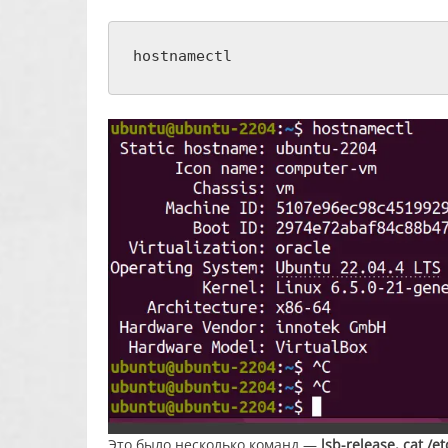
hostnamectl
Это было несколько команд —
lsb-release, cat /e