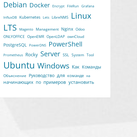
Debian
Docker
Encrypt
FileRun
Grafana
Linux
Kubernetes
LibreNMS
InfluxDB
Lets
LTS
Nginx
Management
Odoo
Magento
ONLYOFFICE
OpenEMR
OpenLDAP
ownCloud
PowerShell
PostgreSQL
PowerDNS
Server
Rocky
SSL
System
Tool
Prometheus
Ubuntu
Windows
Как
Команды
для
Руководство
команде
Объяснение
на
начинающих
примеров
установить
по