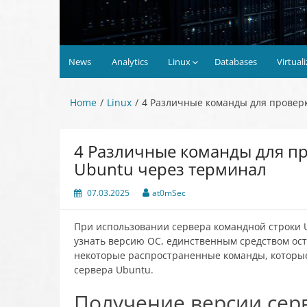
News
Analytics
Linux
Databases
Virtual
Home
Linux
4 Различные команды для провер
4 Различные команды для п
Ubuntu через терминал
07.03.2025
at0mSec
При использовании сервера командной строки U
узнать версию ОС, единственным средством ост
некоторые распространенные команды, которые
сервера Ubuntu.
Получение версии сер