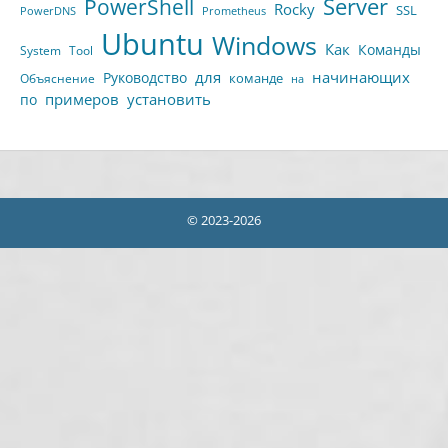
Server
PowerShell
Rocky
SSL
PowerDNS
Prometheus
Ubuntu
Windows
Как
Команды
System
Tool
для
начинающих
Руководство
команде
Объяснение
на
примеров
установить
по
© 2023-2026