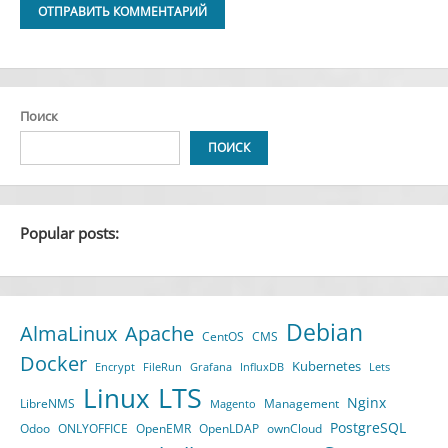
Alternative:
Поиск
ПОИСК
Popular posts:
Debian
AlmaLinux
Apache
CentOS
CMS
Docker
Kubernetes
Encrypt
FileRun
Grafana
InfluxDB
Lets
LTS
Linux
Nginx
LibreNMS
Management
Magento
PostgreSQL
Odoo
ONLYOFFICE
OpenEMR
OpenLDAP
ownCloud