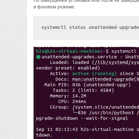
По завершении установки или после ее заверше
в фоновом режиме.
systemctl status unattended-upgrade