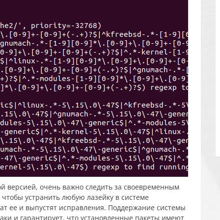
ой версией, очень важно следить за своевременным
, чтобы устранить любую лазейку в системе
жат ее и выпустят исправления. Поддержание системы
таки и гарантирует, что установленные пакеты имеют