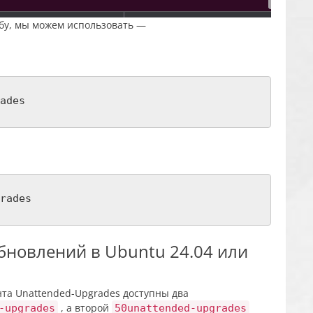
жбу, мы можем использовать —
ades
rades
бновлений в Ubuntu 24.04 или
та Unattended-Upgrades доступны два
, а второй
-upgrades
50unattended-upgrades