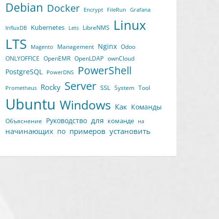
Debian
Docker
Encrypt
FileRun
Grafana
Linux
Kubernetes
LibreNMS
InfluxDB
Lets
LTS
Nginx
Management
Odoo
Magento
ONLYOFFICE
OpenEMR
OpenLDAP
ownCloud
PowerShell
PostgreSQL
PowerDNS
Server
Rocky
SSL
System
Tool
Prometheus
Ubuntu
Windows
Как
Команды
для
Руководство
команде
Объяснение
на
начинающих
примеров
установить
по