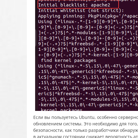
Если вы пользуетесь Ubuntu, особенно серверн
обновлением системы. Это необходимо для того
безопасности, как только разработчики обнару
в актуальном состоянии снижает вероятность а