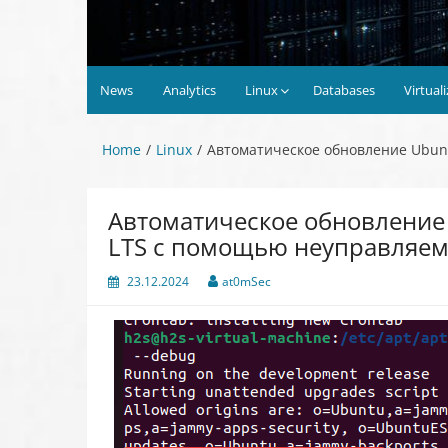
News
Analytics
Linux
Databases
Virtual
Home
Linux
Автоматическое обновление Ubun
Автоматическое обновление 
LTS с помощью неуправляе
23.12.2024
at0mSec