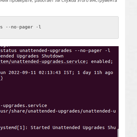
ния проверьте, работает ли служба этого инструмента
s --no-pager -l