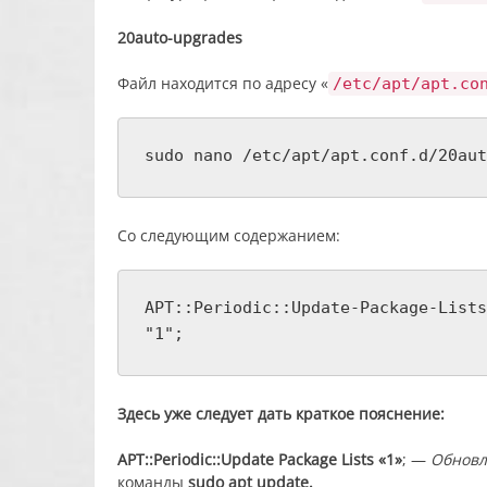
20auto-upgrades
Файл находится по адресу «
/etc/apt/apt.co
sudo nano /etc/apt/apt.conf.d/20aut
Со следующим содержанием:
APT::Periodic::Update-Package-Lists
"1";
Здесь уже следует дать краткое пояснение:
APT::Periodic::Update Package Lists «1»
; —
Обновл
команды
sudo apt update.