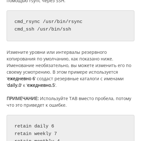
помощью rsync через SSH.
cmd_rsync /usr/bin/rsync

cmd_ssh /usr/bin/ssh
Измените уровни или интервалы резервного
копирования по умолчанию, как показано ниже.
Именование необязательно, вы можете изменить его по
своему усмотрению. В этом примере используется
‘
ежедневно 6
‘ создаст резервные каталоги с именами
‘
daily.0
‘ к ‘
ежедневно.5
‘.
ПРИМЕЧАНИЕ:
Используйте TAB вместо пробела, потому
что это приведет к ошибке.
retain daily 6

retain weekly 7
