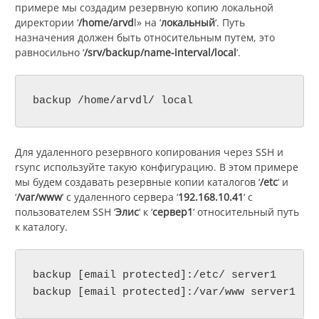
примере мы создадим резервную копию локальной
директории ‘
/home/arvd
l» на ‘
локальный
‘. Путь
назначения должен быть относительным путем, это
равносильно ‘
/srv/backup/name-interval/local
‘.
backup /home/arvdl/ local
Для удаленного резервного копирования через SSH и
rsync используйте такую конфигурацию. В этом примере
мы будем создавать резервные копии каталогов ‘
/etc
‘ и
‘
/var/www
‘ с удаленного сервера ‘
192.168.10.41
‘ с
пользователем SSH ‘
Элис
‘ к ‘
сервер1
‘ относительный путь
к каталогу.
backup [email protected]:/etc/ server1

backup [email protected]:/var/www server1