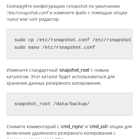
Скопируйте конфигурацию rsnapshot по умолчанию
‘
/etc/rsnapshot.conf
‘ и измените файл с помощью опции
‘
nano
‘ или ‘
vim
‘ редактор.
sudo cp /etc/rsnapshot.conf /etc/rsnapshot.co
sudo nano /etc/rsnapshot.conf
Измените стандартный ‘
snapshot_root
‘ с новым
каталогом. Этот каталог будет использоваться для
хранения данных резервного копирования.
snapshot_root /data/backup/
Снимите комментарий с ‘
cmd_rsync
‘ и ‘
cmd_ssh
‘ опции для
включения удаленного резервного копирования с