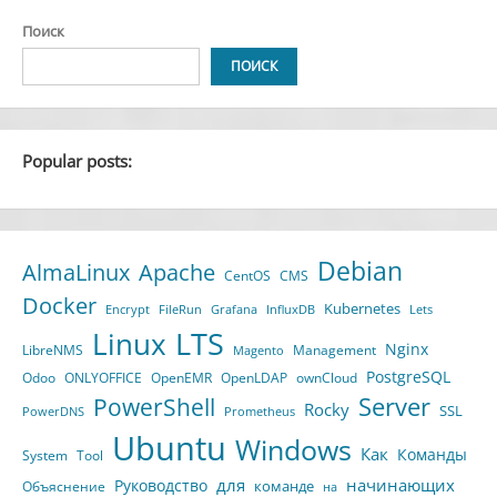
Поиск
ПОИСК
Popular posts:
Debian
AlmaLinux
Apache
CentOS
CMS
Docker
Kubernetes
Encrypt
FileRun
Grafana
InfluxDB
Lets
LTS
Linux
Nginx
LibreNMS
Management
Magento
PostgreSQL
Odoo
ONLYOFFICE
OpenEMR
OpenLDAP
ownCloud
Server
PowerShell
Rocky
SSL
PowerDNS
Prometheus
Ubuntu
Windows
Как
Команды
System
Tool
для
начинающих
Руководство
команде
Объяснение
на