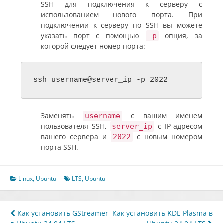
SSH для подключения к серверу с
использованием нового порта. При
подключении к серверу по SSH вы можете
указать порт с помощью
опция, за
-p
которой следует номер порта:
ssh username@server_ip -p 2022
Заменять
с вашим именем
username
пользователя SSH,
с IP-адресом
server_ip
вашего сервера и
с новым номером
2022
порта SSH.
Linux
,
Ubuntu
LTS
,
Ubuntu
Навигация
Как установить GStreamer
Как установить KDE Plasma в