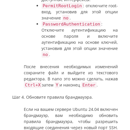
: отключите root-
PermitRootLogin
вход, установив для этой опции
значение
.
no
:
PasswordAuthentication
Отключите аутентификацию на
основе пароля и включите
аутентификацию на основе ключей,
установив для этой опции значение
.
no
После внесения необходимых изменений
сохраните файл и выйдите из текстового
редактора. В nano это можно сделать, нажав
затем
и наконец
.
Ctrl+X
Y
Enter
Шаг 4. Обновите правила брандмауэра.
Если на вашем сервере Ubuntu 24.04 включен
брандмауэр, вам необходимо обновить
правила брандмауэра, чтобы разрешить
входящие соединения через новый порт SSH.