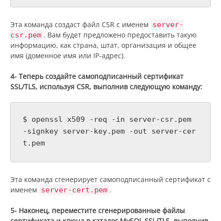
Эта команда создаст файл CSR с именем
server-
. Вам будет предложено предоставить такую
csr.pem
информацию, как страна, штат, организация и общее
имя (доменное имя или IP-адрес).
4- Теперь создайте самоподписанный сертификат
SSL/TLS, используя CSR, выполнив следующую команду:
$ openssl x509 -req -in server-csr.pem
-signkey server-key.pem -out server-cer
t.pem
Эта команда сгенерирует самоподписанный сертификат с
именем
.
server-cert.pem
5- Наконец, переместите сгенерированные файлы
сертификата и ключа в каталог MySQL SSL/TLS, выполнив