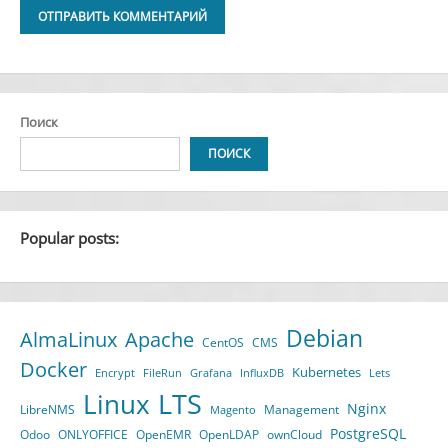
Alternative:
Поиск
ПОИСК
Popular posts:
Debian
AlmaLinux
Apache
CentOS
CMS
Docker
Kubernetes
Encrypt
FileRun
Grafana
InfluxDB
Lets
LTS
Linux
Nginx
LibreNMS
Management
Magento
PostgreSQL
Odoo
ONLYOFFICE
OpenEMR
OpenLDAP
ownCloud