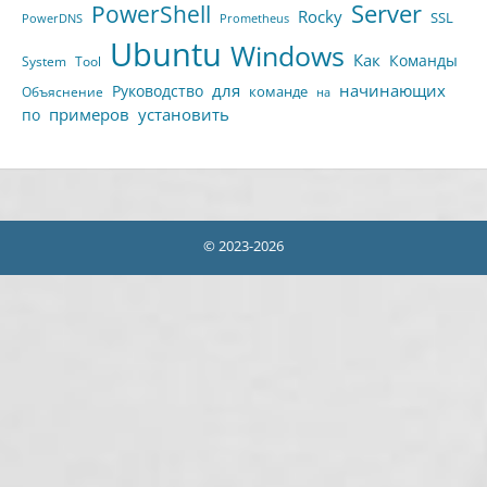
Server
PowerShell
Rocky
SSL
PowerDNS
Prometheus
Ubuntu
Windows
Как
Команды
System
Tool
для
начинающих
Руководство
команде
Объяснение
на
примеров
установить
по
© 2023-2026