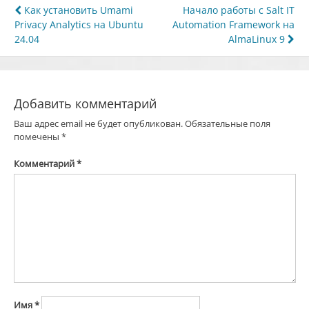
Навигация
Как установить Umami
Начало работы с Salt IT
Privacy Analytics на Ubuntu
Automation Framework на
по
24.04
AlmaLinux 9
записям
Добавить комментарий
Ваш адрес email не будет опубликован.
Обязательные поля
помечены
*
Комментарий
*
Имя
*