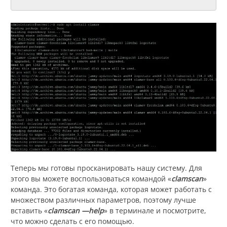
Теперь мы готовы просканировать нашу систему. Для
этого вы можете воспользоваться командой «
clamscan
»
команда. Это богатая команда, которая может работать с
множеством различных параметров, поэтому лучше
вставить «
clamscan —help
» в терминале и посмотрите,
что можно сделать с его помощью.