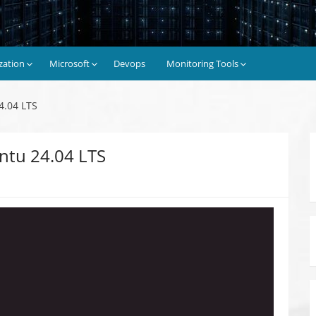
ization
Microsoft
Devops
Monitoring Tools
4.04 LTS
ntu 24.04 LTS