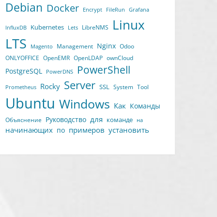
Debian
Docker
Encrypt
FileRun
Grafana
Linux
Kubernetes
LibreNMS
InfluxDB
Lets
LTS
Nginx
Management
Odoo
Magento
ONLYOFFICE
OpenEMR
OpenLDAP
ownCloud
PowerShell
PostgreSQL
PowerDNS
Server
Rocky
SSL
System
Tool
Prometheus
Ubuntu
Windows
Как
Команды
для
Руководство
команде
Объяснение
на
начинающих
примеров
установить
по