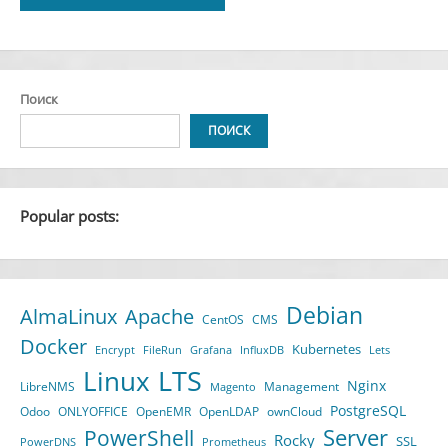
Alternative:
Поиск
ПОИСК
Popular posts:
Debian
AlmaLinux
Apache
CentOS
CMS
Docker
Kubernetes
Encrypt
FileRun
Grafana
InfluxDB
Lets
LTS
Linux
Nginx
LibreNMS
Management
Magento
PostgreSQL
Odoo
ONLYOFFICE
OpenEMR
OpenLDAP
ownCloud
Server
PowerShell
Rocky
SSL
PowerDNS
Prometheus