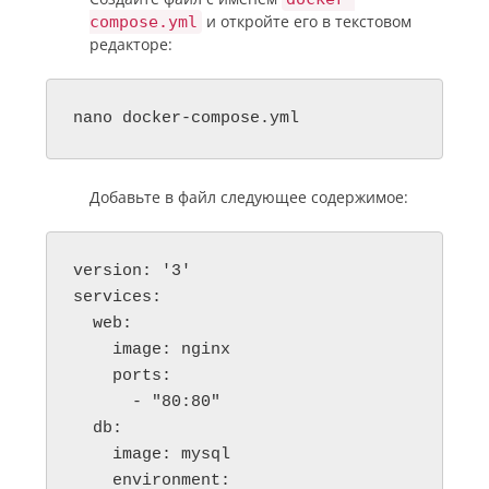
и откройте его в текстовом
compose.yml
редакторе:
nano docker-compose.yml
Добавьте в файл следующее содержимое:
version: '3'

services:

  web:

    image: nginx

    ports:

      - "80:80"

  db:

    image: mysql

    environment:
