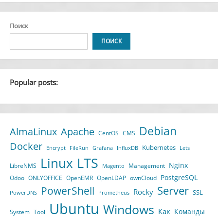
Поиск
ПОИСК
Popular posts:
Debian
AlmaLinux
Apache
CentOS
CMS
Docker
Kubernetes
Encrypt
FileRun
Grafana
InfluxDB
Lets
LTS
Linux
Nginx
LibreNMS
Management
Magento
PostgreSQL
Odoo
ONLYOFFICE
OpenEMR
OpenLDAP
ownCloud
Server
PowerShell
Rocky
SSL
PowerDNS
Prometheus
Ubuntu
Windows
Как
Команды
System
Tool