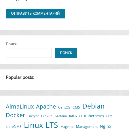
Alternative:
Поиск
ПОИСК
Popular posts:
Debian
AlmaLinux
Apache
CentOS
CMS
Docker
Kubernetes
Encrypt
FileRun
Grafana
InfluxDB
Lets
LTS
Linux
Nginx
LibreNMS
Management
Magento