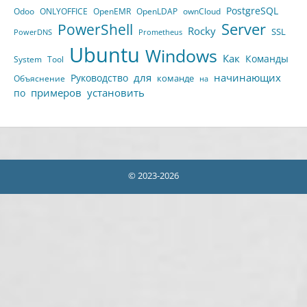
PostgreSQL
Odoo
ONLYOFFICE
OpenEMR
OpenLDAP
ownCloud
Server
PowerShell
Rocky
SSL
PowerDNS
Prometheus
Ubuntu
Windows
Как
Команды
System
Tool
для
начинающих
Руководство
команде
Объяснение
на
примеров
установить
по
© 2023-2026