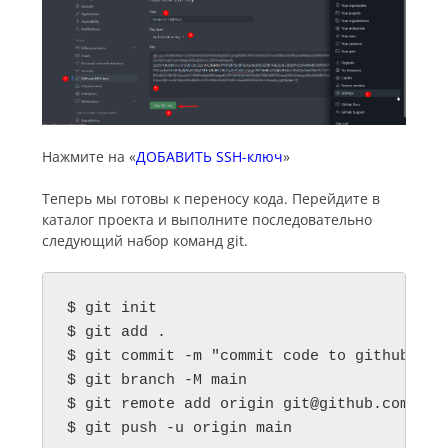
Нажмите на «
ДОБАВИТЬ SSH-ключ
»
Теперь мы готовы к переносу кода. Перейдите в
каталог проекта и выполните последовательно
следующий набор команд git.
$ git init

$ git add .

$ git commit -m "commit code to github repo
$ git branch -M main

$ git remote add origin 
git@github.com
:pra
$ git push -u origin main