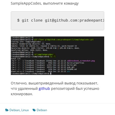
SampleAppCodes, выполните команду
$ git clone 
git@github.com
:pradeepantil/Sa
Отлично, вышеприведенный вывод показывает,
что удаленный
github
репозиторий был успешно
клонирован.
Debian
,
Linux
Debian