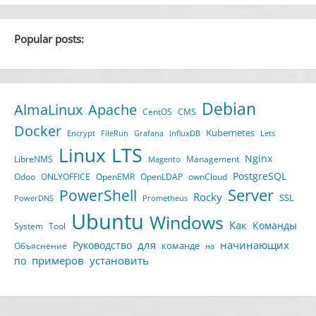
Popular posts:
Debian
AlmaLinux
Apache
CentOS
CMS
Docker
Kubernetes
Encrypt
FileRun
Grafana
InfluxDB
Lets
LTS
Linux
Nginx
LibreNMS
Management
Magento
PostgreSQL
Odoo
ONLYOFFICE
OpenEMR
OpenLDAP
ownCloud
Server
PowerShell
Rocky
SSL
PowerDNS
Prometheus
Ubuntu
Windows
Как
Команды
System
Tool
для
начинающих
Руководство
команде
Объяснение
на
примеров
установить
по