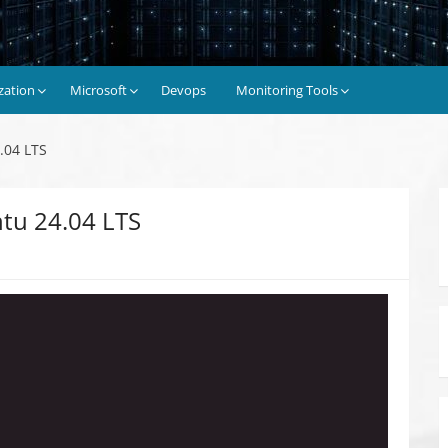
ization
Microsoft
Devops
Monitoring Tools
.04 LTS
tu 24.04 LTS