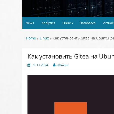
News
Analytics
Linux
Databases
Virtual
Home
Linux
Как установить Gitea на Ubuntu 24
Как установить Gitea на Ubun
21.11.2024
at0mSec