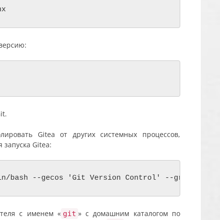
nx
 версию:
t.
лировать Gitea от других системных процессов,
 запуска Gitea:
in/bash --gecos 'Git Version Control' --group --di
ателя с именем «
» с домашним каталогом по
git