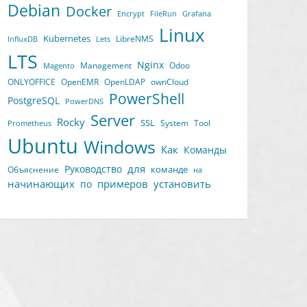
Debian
Docker
Encrypt
FileRun
Grafana
Linux
Kubernetes
LibreNMS
InfluxDB
Lets
LTS
Nginx
Management
Odoo
Magento
ONLYOFFICE
OpenEMR
OpenLDAP
ownCloud
PowerShell
PostgreSQL
PowerDNS
Server
Rocky
SSL
System
Tool
Prometheus
Ubuntu
Windows
Как
Команды
для
Руководство
команде
Объяснение
на
начинающих
примеров
установить
по