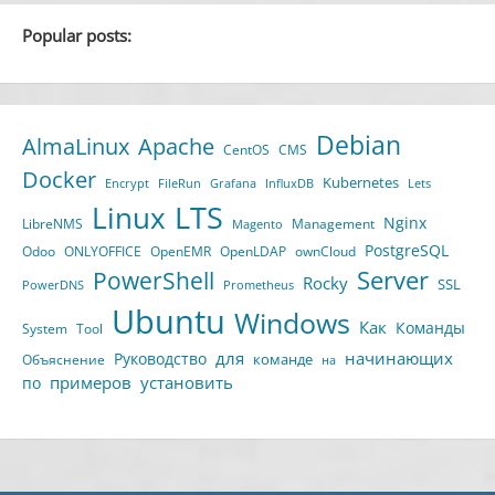
Popular posts:
Debian
AlmaLinux
Apache
CentOS
CMS
Docker
Kubernetes
Encrypt
FileRun
Grafana
InfluxDB
Lets
LTS
Linux
Nginx
LibreNMS
Management
Magento
PostgreSQL
Odoo
ONLYOFFICE
OpenEMR
OpenLDAP
ownCloud
Server
PowerShell
Rocky
SSL
PowerDNS
Prometheus
Ubuntu
Windows
Как
Команды
System
Tool
для
начинающих
Руководство
команде
Объяснение
на
примеров
установить
по