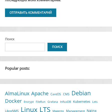
Alternative:
Поиск
ПОИСК
Popular posts:
Debian
AlmaLinux
Apache
CentOS
CMS
Docker
Kubernetes
Encrypt
FileRun
Grafana
InfluxDB
Lets
LTS
Linux
Nginx
LibreNMS
Management
Magento