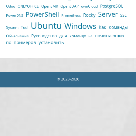
PostgreSQL
Odoo
ONLYOFFICE
OpenEMR
OpenLDAP
ownCloud
Server
PowerShell
Rocky
SSL
PowerDNS
Prometheus
Ubuntu
Windows
Как
Команды
System
Tool
для
начинающих
Руководство
команде
Объяснение
на
примеров
установить
по
© 2023-2026