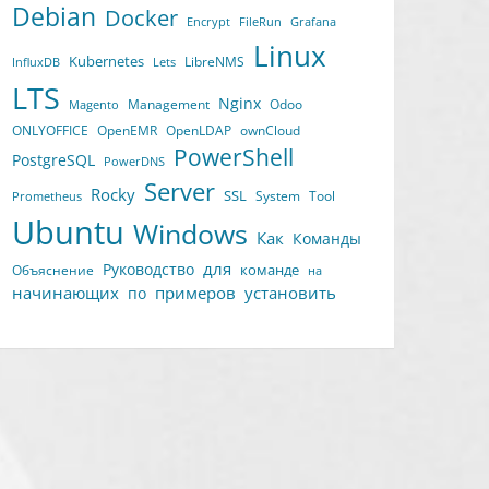
Debian
Docker
Encrypt
FileRun
Grafana
Linux
Kubernetes
LibreNMS
InfluxDB
Lets
LTS
Nginx
Management
Odoo
Magento
ONLYOFFICE
OpenEMR
OpenLDAP
ownCloud
PowerShell
PostgreSQL
PowerDNS
Server
Rocky
SSL
System
Tool
Prometheus
Ubuntu
Windows
Как
Команды
для
Руководство
команде
Объяснение
на
начинающих
примеров
установить
по