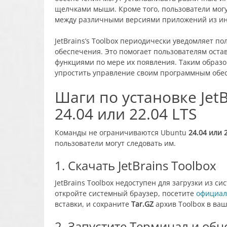
щелчками мыши. Кроме того, пользователи мог
между различными версиями приложений из ин
JetBrains’s Toolbox периодически уведомляет п
обеспечения. Это помогает пользователям оста
функциями по мере их появления. Таким образом
упростить управление своим программным обе
Шаги по установке JetB
24.04 или 22.04 LTS
Команды не ограничиваются Ubuntu
24.04 или 
пользователи могут следовать им.
1. Скачать JetBrains Toolbox
JetBrains Toolbox недоступен для загрузки из си
откройте системный браузер
, посетите
официал
вставки,
и сохраните
Tar.GZ
архив Toolbox в ваш
2. Запустите Терминал и обн