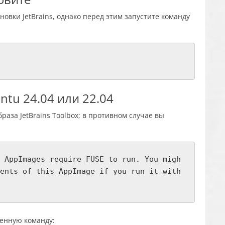
овки JetBrains, однако перед этим запустите команду
untu 24.04 или 22.04
браза JetBrains Toolbox; в противном случае вы
 AppImages require FUSE to run. You migh
ents of this AppImage if you run it with
денную команду: