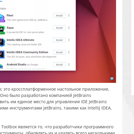
nux; это кроссплатформенное настольное приложение,
Оно было разработано компанией JetBrains
ить им единое место для управления IDE JetBrains
и инструментами JetBrains, такими как IntelliJ IDEA,
 Toolbox является то, что разработчики программного
струменты, обновлять их и удалять всего несколькими