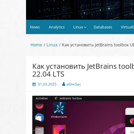
News
Analytics
Linux
Databases
Virtual
Home
Linux
Как установить JetBrains toolbox U
Как установить JetBrains too
22.04 LTS
01.03.2025
at0mSec