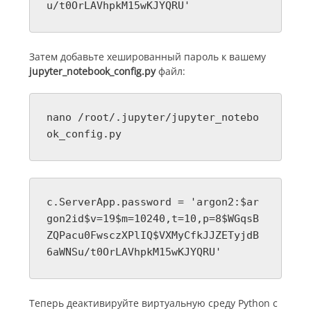
u/t0OrLAVhpkM15wKJYQRU'
Затем добавьте хешированный пароль к вашему
jupyter_notebook_config.py
файл:
nano /root/.jupyter/jupyter_notebo
ok_config.py
c.ServerApp.password = 'argon2:$ar
gon2id$v=19$m=10240,t=10,p=8$WGqsB
ZQPacu0FwsczXPlIQ$VXMyCfkJJZETyjdB
6aWNSu/t0OrLAVhpkM15wKJYQRU'
Теперь деактивируйте виртуальную среду Python с