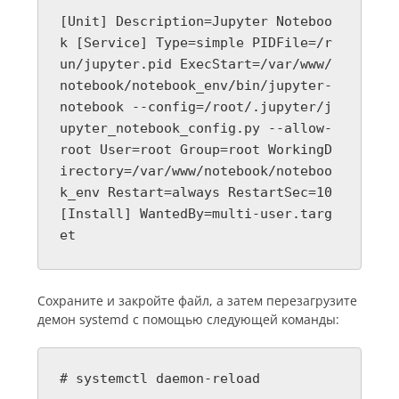
[Unit] Description=Jupyter Noteboo
k [Service] Type=simple PIDFile=/r
un/jupyter.pid ExecStart=/var/www/
notebook/notebook_env/bin/jupyter-
notebook --config=/root/.jupyter/j
upyter_notebook_config.py --allow-
root User=root Group=root WorkingD
irectory=/var/www/notebook/noteboo
k_env Restart=always RestartSec=10
[Install] WantedBy=multi-user.targ
et
Сохраните и закройте файл, а затем перезагрузите
демон systemd с помощью следующей команды:
# systemctl daemon-reload