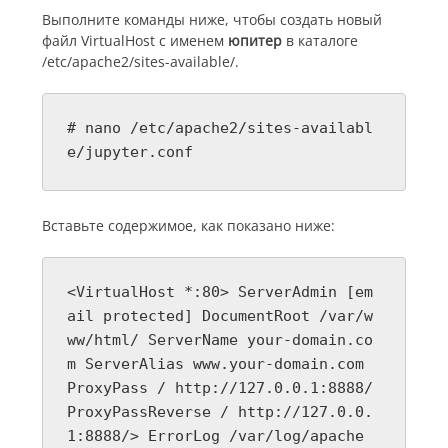
Выполните команды ниже, чтобы создать новый
файл VirtualHost с именем
юпитер
в каталоге
/etc/apache2/sites-available/.
# nano /etc/apache2/sites-availabl
e/jupyter.conf
Вставьте содержимое, как показано ниже:
<VirtualHost *:80> ServerAdmin [em
ail protected] DocumentRoot /var/w
ww/html/ ServerName your-domain.co
m ServerAlias www.your-domain.com
ProxyPass / http://127.0.0.1:8888/
ProxyPassReverse / http://127.0.0.
1:8888/> ErrorLog /var/log/apache