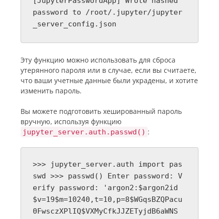
[JupyterPasswordApp] Wrote hashed
password to /root/.jupyter/jupyter
_server_config.json
Эту функцию можно использовать для сброса
утерянного пароля или в случае, если вы считаете,
что ваши учетные данные были украдены, и хотите
изменить пароль.
Вы можете подготовить хешированный пароль
вручную, используя функцию
:
jupyter_server.auth.passwd()
>>> jupyter_server.auth import pas
swd >>> passwd() Enter password: V
erify password: 'argon2:$argon2id
$v=19$m=10240,t=10,p=8$WGqsBZQPacu
0FwsczXPlIQ$VXMyCfkJJZETyjdB6aWNS