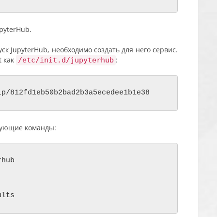
pyterHub.
к JupyterHub, необходимо создать для него сервис.
t как
:
/etc/init.d/jupyterhub
lp/812fd1eb50b2bad2b3a5ecedee1b1e38
дующие команды:
hub
