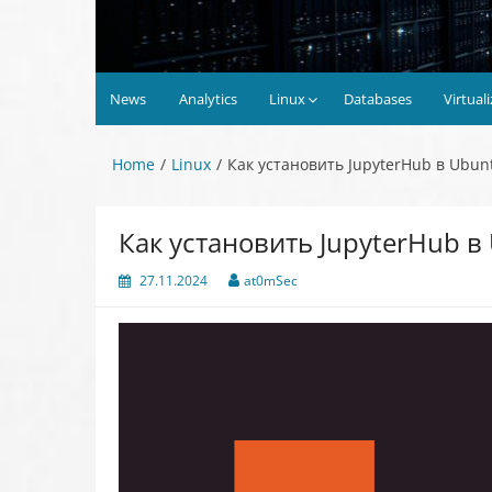
News
Analytics
Linux
Databases
Virtual
Home
Linux
Как установить JupyterHub в Ubunt
Как установить JupyterHub в
27.11.2024
at0mSec