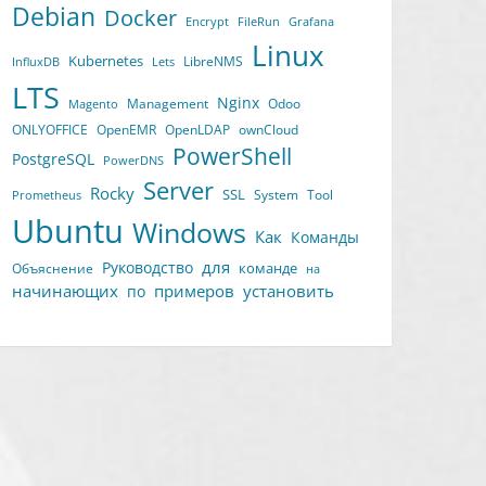
Debian
Docker
Encrypt
FileRun
Grafana
Linux
Kubernetes
LibreNMS
InfluxDB
Lets
LTS
Nginx
Management
Odoo
Magento
ONLYOFFICE
OpenEMR
OpenLDAP
ownCloud
PowerShell
PostgreSQL
PowerDNS
Server
Rocky
SSL
System
Tool
Prometheus
Ubuntu
Windows
Как
Команды
для
Руководство
команде
Объяснение
на
начинающих
примеров
установить
по