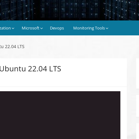
ization
Microsoft
Devops
Monitoring Tools
u 22.04 LTS
 Ubuntu 22.04 LTS