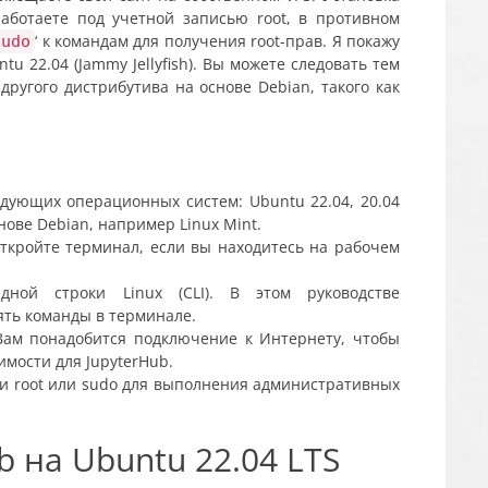
работаете под учетной записью root, в противном
‘ к командам для получения root-прав. Я покажу
sudo
u 22.04 (Jammy Jellyfish). Вы можете следовать тем
другого дистрибутива на основе Debian, такого как
дующих операционных систем: Ubuntu 22.04, 20.04
нове Debian, например Linux Mint.
откройте терминал, если вы находитесь на рабочем
дной строки Linux (CLI). В этом руководстве
ять команды в терминале.
Вам понадобится подключение к Интернету, чтобы
имости для JupyterHub.
ми root или sudo для выполнения административных
b на Ubuntu 22.04 LTS