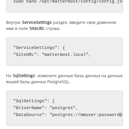
sudo nano /opt/mattermost/config/config.json
Внутри ‘
ServiceSettings
‘ раздел, введите свое доменное
имя в поле ‘
SiteURL
‘ строка.
"ServiceSettings": {

"SiteURL": "mattermost.local",
На ‘
SqlSettings
‘, измените данные базы данных на данные
вашей базы данных PostgreSQL.
"SqlSettings": {

"DriverName": "postgres",

"DataSource": "postgres://mmuser:password@lo