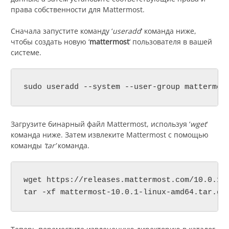
права собственности для Mattermost.
Сначала запустите команду ‘
useradd
‘ команда ниже,
чтобы создать новую ‘
mattermost
‘ пользователя в вашей
системе.
sudo useradd --system --user-group mattermos
Загрузите бинарный файл Mattermost, используя ‘
wget
‘
команда ниже. Затем извлеките Mattermost с помощью
команды
‘tar’
команда.
wget https://releases.mattermost.com/10.0.1/m
tar -xf mattermost-10.0.1-linux-amd64.tar.gz