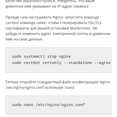
качестве обратного прокси. Убедитесь, что ваше
доменное имя указывает на IP-адрес сервера.
Прежде чем настраивать Nginx, запустите команду
‘
certbot
‘ команда ниже, чтобы сгенерировать SSL/TLS
сертификаты для вашей установки Mattermost. Не
забудьте изменить адрес электронной почты и доменное
имя на свои данные.
sudo systemctl stop nginx

sudo certbot certonly --standalone --agree-t
Теперь откройте стандартный файл конфигурации Nginx
‘
/etc/nginx/nginx.conf
‘ используя ‘
nano
‘.
sudo nano /etc/nginx/nginx.conf