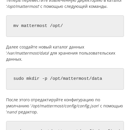
Теперь переместите извлеченную директорию в каталог
‘
/opt/mattermost
‘ с помощью следующей команды.
mv mattermost /opt/
Далее создайте новый каталог данных
‘
/var/mattermost/data
‘ для хранения пользовательских
данных.
sudo mkdir -p /opt/mattermost/data
После этого отредактируйте конфигурацию по
умолчанию ‘
/opt/mattermost/config/config.json
‘ с помощью
‘
nano
‘ редактор.