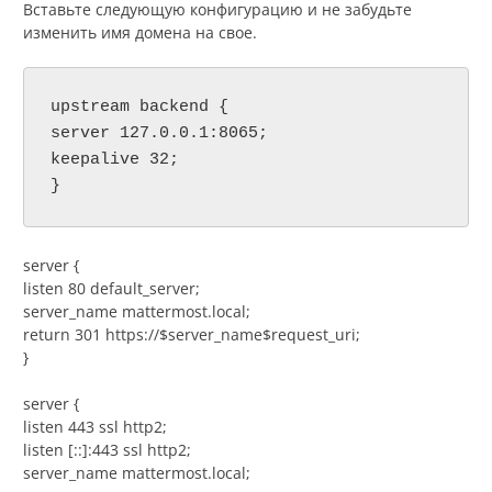
Вставьте следующую конфигурацию и не забудьте
изменить имя домена на свое.
upstream backend {

server 127.0.0.1:8065;

keepalive 32;

}
server {
listen 80 default_server;
server_name mattermost.local;
return 301 https://$server_name$request_uri;
}
server {
listen 443 ssl http2;
listen [::]:443 ssl http2;
server_name mattermost.local;