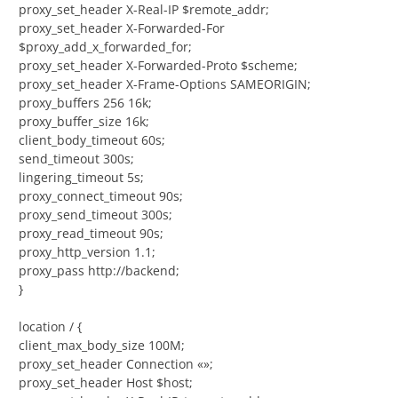
proxy_set_header X-Real-IP $remote_addr;
proxy_set_header X-Forwarded-For
$proxy_add_x_forwarded_for;
proxy_set_header X-Forwarded-Proto $scheme;
proxy_set_header X-Frame-Options SAMEORIGIN;
proxy_buffers 256 16k;
proxy_buffer_size 16k;
client_body_timeout 60s;
send_timeout 300s;
lingering_timeout 5s;
proxy_connect_timeout 90s;
proxy_send_timeout 300s;
proxy_read_timeout 90s;
proxy_http_version 1.1;
proxy_pass http://backend;
}
location / {
client_max_body_size 100M;
proxy_set_header Connection «»;
proxy_set_header Host $host;