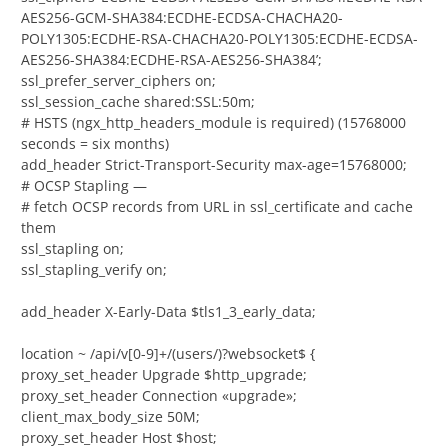
AES256-GCM-SHA384:ECDHE-ECDSA-CHACHA20-
POLY1305:ECDHE-RSA-CHACHA20-POLY1305:ECDHE-ECDSA-
AES256-SHA384:ECDHE-RSA-AES256-SHA384’;
ssl_prefer_server_ciphers on;
ssl_session_cache shared:SSL:50m;
# HSTS (ngx_http_headers_module is required) (15768000
seconds = six months)
add_header Strict-Transport-Security max-age=15768000;
# OCSP Stapling —
# fetch OCSP records from URL in ssl_certificate and cache
them
ssl_stapling on;
ssl_stapling_verify on;
add_header X-Early-Data $tls1_3_early_data;
location ~ /api/v[0-9]+/(users/)?websocket$ {
proxy_set_header Upgrade $http_upgrade;
proxy_set_header Connection «upgrade»;
client_max_body_size 50M;
proxy_set_header Host $host;