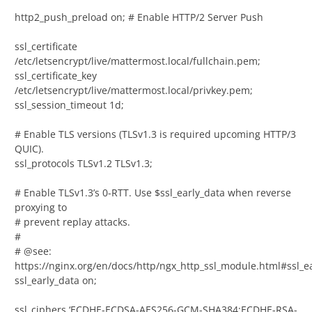
http2_push_preload on; # Enable HTTP/2 Server Push
ssl_certificate
/etc/letsencrypt/live/mattermost.local/fullchain.pem;
ssl_certificate_key
/etc/letsencrypt/live/mattermost.local/privkey.pem;
ssl_session_timeout 1d;
# Enable TLS versions (TLSv1.3 is required upcoming HTTP/3
QUIC).
ssl_protocols TLSv1.2 TLSv1.3;
# Enable TLSv1.3’s 0-RTT. Use $ssl_early_data when reverse
proxying to
# prevent replay attacks.
#
# @see:
https://nginx.org/en/docs/http/ngx_http_ssl_module.html#ssl_e
ssl_early_data on;
ssl_ciphers ‘ECDHE-ECDSA-AES256-GCM-SHA384:ECDHE-RSA-