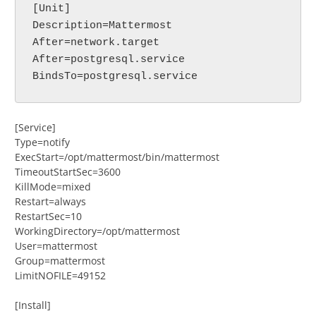
[Unit]

Description=Mattermost

After=network.target

After=postgresql.service

BindsTo=postgresql.service
[Service]
Type=notify
ExecStart=/opt/mattermost/bin/mattermost
TimeoutStartSec=3600
KillMode=mixed
Restart=always
RestartSec=10
WorkingDirectory=/opt/mattermost
User=mattermost
Group=mattermost
LimitNOFILE=49152
[Install]