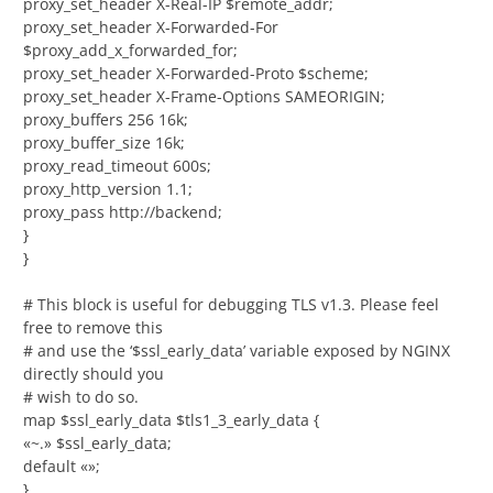
proxy_set_header X-Real-IP $remote_addr;
proxy_set_header X-Forwarded-For
$proxy_add_x_forwarded_for;
proxy_set_header X-Forwarded-Proto $scheme;
proxy_set_header X-Frame-Options SAMEORIGIN;
proxy_buffers 256 16k;
proxy_buffer_size 16k;
proxy_read_timeout 600s;
proxy_http_version 1.1;
proxy_pass http://backend;
}
}
# This block is useful for debugging TLS v1.3. Please feel
free to remove this
# and use the ‘$ssl_early_data’ variable exposed by NGINX
directly should you
# wish to do so.
map $ssl_early_data $tls1_3_early_data {
«~.» $ssl_early_data;
default «»;
}