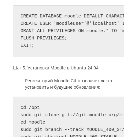
CREATE DATABASE moodle DEFAULT CHARACTER S
CREATE USER 'moodleuser'@'localhost' IDENT
GRANT ALL PRIVILEGES ON moodle.* TO 'moodle
FLUSH PRIVILEGES;

EXIT;
Шаг 5. Установка Moodle в Ubuntu 24.04.
Репозиторий Moodle Git позволяет легко
установить и будущие обновления:
cd /opt

sudo git clone git://git.moodle.org/moodle.
cd moodle

sudo git branch --track MOODLE_400_STABLE 