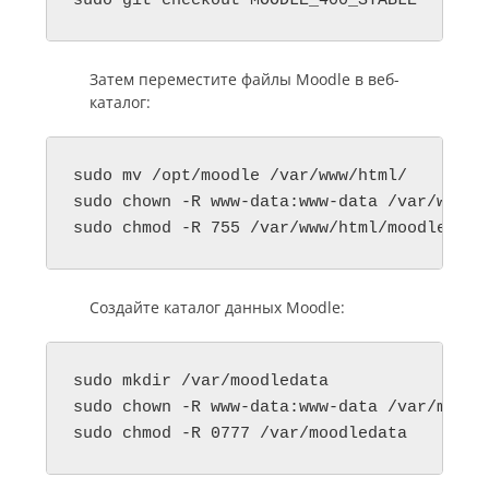
sudo git checkout MOODLE_400_STABLE
Затем переместите файлы Moodle в веб-
каталог:
sudo mv /opt/moodle /var/www/html/

sudo chown -R www-data:www-data /var/www/ht
sudo chmod -R 755 /var/www/html/moodle
Создайте каталог данных Moodle:
sudo mkdir /var/moodledata

sudo chown -R www-data:www-data /var/moodle
sudo chmod -R 0777 /var/moodledata