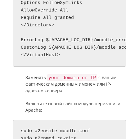
Options FollowSymLinks

AllowOverride All

Require all granted

</Directory>

ErrorLog ${APACHE_LOG_DIR}/moodle_error.log
CustomLog ${APACHE_LOG_DIR}/moodle_access.l
</VirtualHost>
Заменять
с вашим
your_domain_or_IP
фактическим доменным именем или IP-
адресом сервера.
Включите новый сайт и модуль перезаписи
Apache:
sudo a2ensite moodle.conf

sudo a2enmod rewrite
