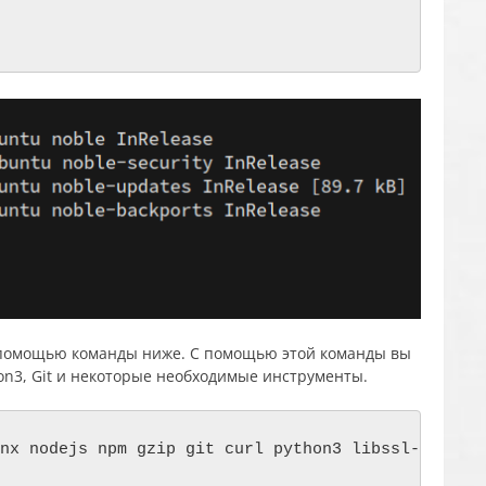
с помощью команды ниже. С помощью этой команды вы
hon3, Git и некоторые необходимые инструменты.
nx nodejs npm gzip git curl python3 libssl-dev