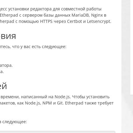
цесс установки редактора для совместной работы
 Etherpad с сервером базы данных MariaDB, Nginx в
herpad с помощью HTTPS через Certbot и Letsencrypt.
овия
тесь, что у вас есть следующее:
атора.
а.
ей
 времени, написанный на Node.js. Чтобы установить
кетов, как Node.js, NPM и Git. Etherpad также требует
в следующее: