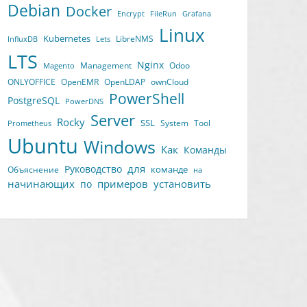
Debian
Docker
Encrypt
FileRun
Grafana
Linux
Kubernetes
LibreNMS
InfluxDB
Lets
LTS
Nginx
Management
Odoo
Magento
ONLYOFFICE
OpenEMR
OpenLDAP
ownCloud
PowerShell
PostgreSQL
PowerDNS
Server
Rocky
SSL
System
Tool
Prometheus
Ubuntu
Windows
Как
Команды
для
Руководство
команде
Объяснение
на
начинающих
примеров
установить
по