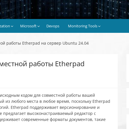
ization
Microsoft
Devops
Monitoring Tools
ой работы Etherpad на сервер Ubuntu 24.04
вместной работы Etherpad
 исходным кодом для совместной работы вашей
й из любого места в любое время, поскольку Etherpad
логий. Etherpad поддерживает версионирование и
же предлагает высоконастраиваемый редактор с
держивает современные форматы документов, такие