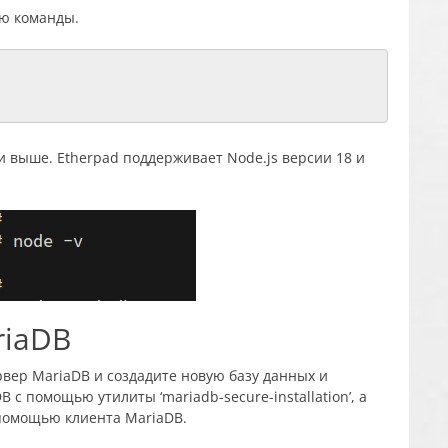
ью команды.
или выше. Etherpad поддерживает Node.js версии 18 и
riaDB
рвер MariaDB и создадите новую базу данных и
 с помощью утилиты ‘mariadb-secure-installation’, а
 помощью клиента MariaDB.