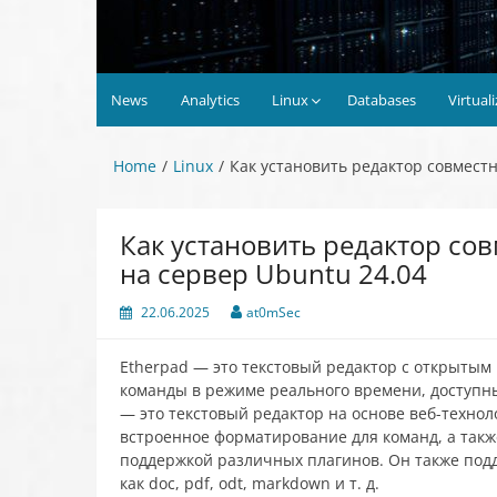
News
Analytics
Linux
Databases
Virtual
Home
Linux
Как установить редактор совместн
Как установить редактор со
на сервер Ubuntu 24.04
22.06.2025
at0mSec
Etherpad — это текстовый редактор с открытым
команды в режиме реального времени, доступны
— это текстовый редактор на основе веб-техно
встроенное форматирование для команд, а так
поддержкой различных плагинов. Он также под
как doc, pdf, odt, markdown и т. д.