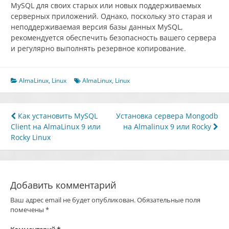
MySQL для своих старых или новых поддерживаемых
серверных приложений. Однако, поскольку это старая и
неподдерживаемая версия базы данных MySQL,
рекомендуется обеспечить безопасность вашего сервера
и регулярно выполнять резервное копирование.
AlmaLinux
,
Linux
AlmaLinux
,
Linux
Навигация
Как установить MySQL
Установка сервера Mongodb
Client на AlmaLinux 9 или
на Almalinux 9 или Rocky
по
Rocky Linux
записям
Добавить комментарий
Ваш адрес email не будет опубликован.
Обязательные поля
помечены
*