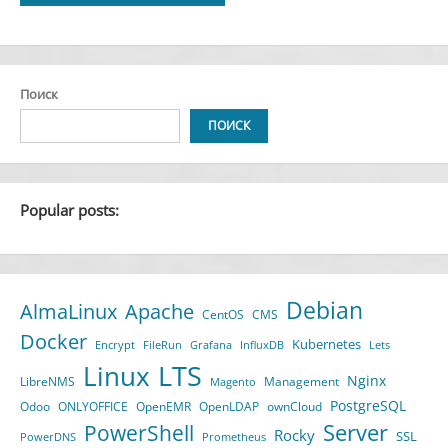
Alternative:
Поиск
ПОИСК
Popular posts:
Debian
AlmaLinux
Apache
CentOS
CMS
Docker
Kubernetes
Encrypt
FileRun
Grafana
InfluxDB
Lets
LTS
Linux
Nginx
LibreNMS
Management
Magento
PostgreSQL
Odoo
ONLYOFFICE
OpenEMR
OpenLDAP
ownCloud
Server
PowerShell
Rocky
SSL
PowerDNS
Prometheus