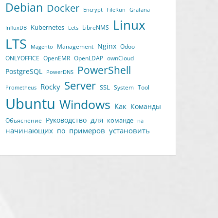
Debian
Docker
Encrypt
FileRun
Grafana
Linux
Kubernetes
LibreNMS
InfluxDB
Lets
LTS
Nginx
Management
Odoo
Magento
ONLYOFFICE
OpenEMR
OpenLDAP
ownCloud
PowerShell
PostgreSQL
PowerDNS
Server
Rocky
SSL
System
Tool
Prometheus
Ubuntu
Windows
Как
Команды
для
Руководство
команде
Объяснение
на
начинающих
примеров
установить
по