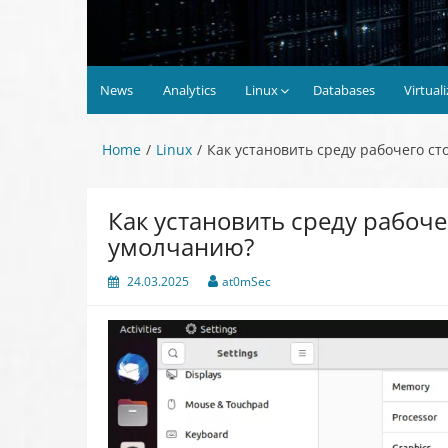
News
Analytics
Linux
Databases
Virtual
Home
Linux
Как установить среду рабочего ст
Как установить среду рабоче
умолчанию?
24.03.2025
at0mSec