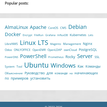
Popular posts:
Debian
AlmaLinux
Apache
CentOS
CMS
Docker
Kubernetes
Encrypt
FileRun
Grafana
InfluxDB
Lets
LTS
Linux
Nginx
LibreNMS
Management
Magento
PostgreSQL
Odoo
ONLYOFFICE
OpenEMR
OpenLDAP
ownCloud
Server
PowerShell
Rocky
SSL
PowerDNS
Prometheus
Ubuntu
Windows
Как
Команды
System
Tool
для
начинающих
Руководство
команде
Объяснение
на
примеров
установить
по