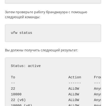
Затем проверьте работу брандмауэра с помощью
следующей команды:
ufw status
Вы должны получить следующий результат:
Status: active

To                         Action      From

--                         ------      ----

22                         ALLOW       Anywhe
10000                      ALLOW       Anywhe
22 (v6)                    ALLOW       Anywhe