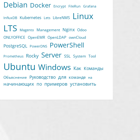
Debian
Docker
Encrypt
FileRun
Grafana
Linux
Kubernetes
LibreNMS
InfluxDB
Lets
LTS
Nginx
Management
Odoo
Magento
ONLYOFFICE
OpenEMR
OpenLDAP
ownCloud
PowerShell
PostgreSQL
PowerDNS
Server
Rocky
SSL
System
Tool
Prometheus
Ubuntu
Windows
Как
Команды
для
Руководство
команде
Объяснение
на
начинающих
примеров
установить
по