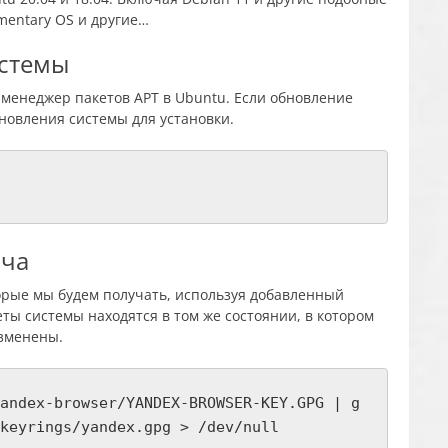
ementary OS и другие…
истемы
 менеджер пакетов APT в Ubuntu. Если обновление
новления системы для установки.
юча
орые мы будем получать, используя добавленный
еты системы находятся в том же состоянии, в котором
изменены.
andex-browser/YANDEX-BROWSER-KEY.GPG | g
keyrings/yandex.gpg > /dev/null