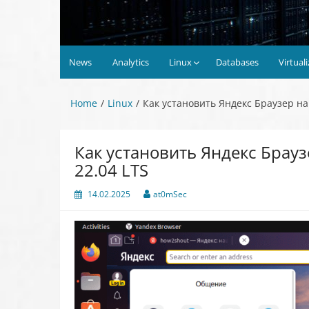
News
Analytics
Linux
Databases
Virtual
Home
Linux
Как установить Яндекс Браузер на
Как установить Яндекс Брауз
22.04 LTS
14.02.2025
at0mSec