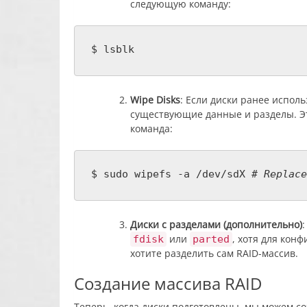
следующую команду:
$ lsblk
Wipe Disks
: Если диски ранее испол
существующие данные и разделы. Э
команда:
$ sudo wipefs -a /dev/sdX
# Replace
Диски с разделами (дополнительно)
или
, хотя для конф
fdisk
parted
хотите разделить сам RAID-массив.
Создание массива RAID
Теперь, когда диски подготовлены, мы можем 