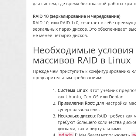
для систем, где время безотказной работы крит
RAID 10 (зеркалирование и чередование)
RAID 10, или RAID 1+0, сочетает в себе преимущ
зеркальных парах дисков. Это обеспечивает вы
не менее четырех дисков.
Необходимые условия
массивов RAID в Linux
Прежде чем приступить к конфигурированию RAI
предварительным требованиям:
Система Linux
: Этот учебник предпо
как Ubuntu, CentOS или Debian.
Привилегии Root
: Для настройки ма
суперпользователя.
Несколько дисков
: RAID требует как 
требуют большего количества диско
дисками, так и виртуальными.
[
: Мы будем использовать
mdadm
m