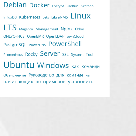
Debian
Docker
Encrypt
FileRun
Grafana
Linux
Kubernetes
LibreNMS
InfluxDB
Lets
LTS
Nginx
Management
Odoo
Magento
ONLYOFFICE
OpenEMR
OpenLDAP
ownCloud
PowerShell
PostgreSQL
PowerDNS
Server
Rocky
SSL
System
Tool
Prometheus
Ubuntu
Windows
Как
Команды
для
Руководство
команде
Объяснение
на
начинающих
примеров
установить
по