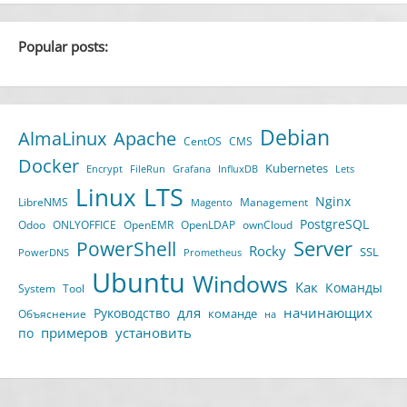
Popular posts:
Debian
AlmaLinux
Apache
CentOS
CMS
Docker
Kubernetes
Encrypt
FileRun
Grafana
InfluxDB
Lets
LTS
Linux
Nginx
LibreNMS
Management
Magento
PostgreSQL
Odoo
ONLYOFFICE
OpenEMR
OpenLDAP
ownCloud
Server
PowerShell
Rocky
SSL
PowerDNS
Prometheus
Ubuntu
Windows
Как
Команды
System
Tool
для
начинающих
Руководство
команде
Объяснение
на
примеров
установить
по