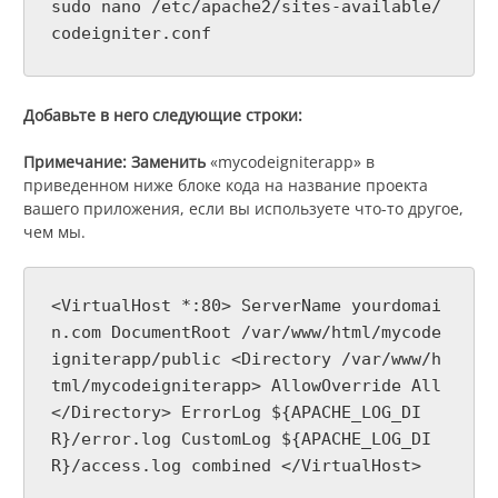
sudo nano /etc/apache2/sites-available/
codeigniter.conf
Добавьте в него следующие строки:
Примечание: Заменить
«mycodeigniterapp» в
приведенном ниже блоке кода на название проекта
вашего приложения, если вы используете что-то другое,
чем мы.
<VirtualHost *:80> ServerName yourdomai
n.com DocumentRoot /var/www/html/mycode
igniterapp/public <Directory /var/www/h
tml/mycodeigniterapp> AllowOverride All
</Directory> ErrorLog ${APACHE_LOG_DI
R}/error.log CustomLog ${APACHE_LOG_DI
R}/access.log combined </VirtualHost>