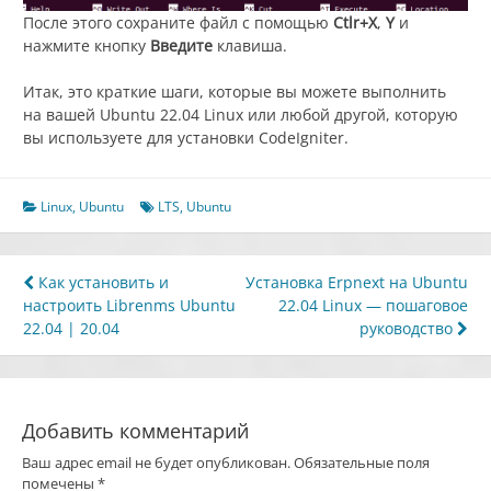
После этого сохраните файл с помощью
Ctlr+X
,
Y
и
нажмите кнопку
Введите
клавиша.
Итак, это краткие шаги, которые вы можете выполнить
на вашей Ubuntu 22.04 Linux или любой другой, которую
вы используете для установки CodeIgniter.
Linux
,
Ubuntu
LTS
,
Ubuntu
Навигация
Как установить и
Установка Erpnext на Ubuntu
настроить Librenms Ubuntu
22.04 Linux — пошаговое
по
22.04 | 20.04
руководство
записям
Добавить комментарий
Ваш адрес email не будет опубликован.
Обязательные поля
помечены
*