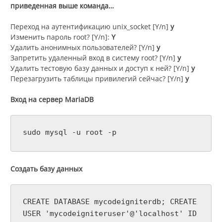
приведенная выше команда…
Переход на аутентификацию unix_socket [Y/n]
y
Изменить пароль root? [Y/n]:
Y
Удалить анонимных пользователей? [Y/n]
y
Запретить удаленный вход в систему root? [Y/n]
y
Удалить тестовую базу данных и доступ к ней? [Y/n]
y
Перезагрузить таблицы привилегий сейчас? [Y/n]
y
Вход на сервер MariaDB
sudo mysql -u root -p
Создать базу данных
CREATE DATABASE mycodeigniterdb; CREATE
USER 'mycodeigniteruser'@'localhost' ID