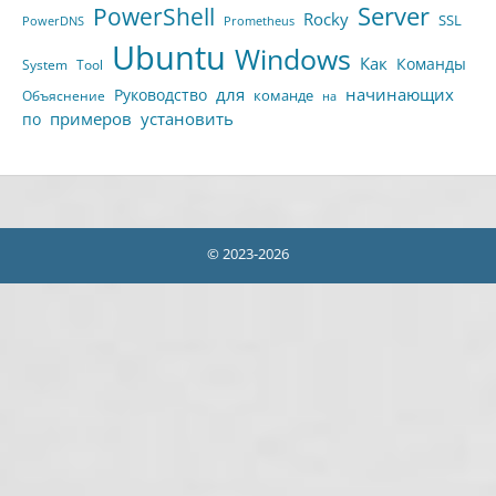
Server
PowerShell
Rocky
SSL
PowerDNS
Prometheus
Ubuntu
Windows
Как
Команды
System
Tool
для
начинающих
Руководство
команде
Объяснение
на
примеров
установить
по
© 2023-2026