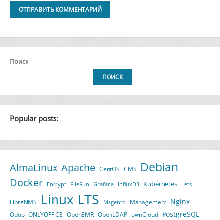
Alternative:
Поиск
ПОИСК
Popular posts:
Debian
AlmaLinux
Apache
CentOS
CMS
Docker
Kubernetes
Encrypt
FileRun
Grafana
InfluxDB
Lets
LTS
Linux
Nginx
LibreNMS
Management
Magento
PostgreSQL
Odoo
ONLYOFFICE
OpenEMR
OpenLDAP
ownCloud