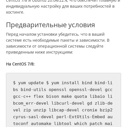
CentOS 7/8 и Ubuntu 20.04/22.4, что обеспечит плавную и
индивидуальную настройку для ваших потребностей в
хостинге.
Предварительные условия
Перед началом установки убедитесь, что в вашей
системе есть необходимые пакеты и зависимости. В
зависимости от операционной системы следуйте
приведенным ниже инструкциям:
На CentOS 7/8:
$ yum update $ yum install bind bind-li
bs bind-utils openssl openssl-devel gcc
gcc-c++ flex bison make quota libaio li
bcom_err-devel libcurl-devel gd zlib-de
vel zip unzip libcap-devel cronie bzip2
cyrus-sasl-devel perl-ExtUtils-Embed au
toconf automake libtool which patch mai