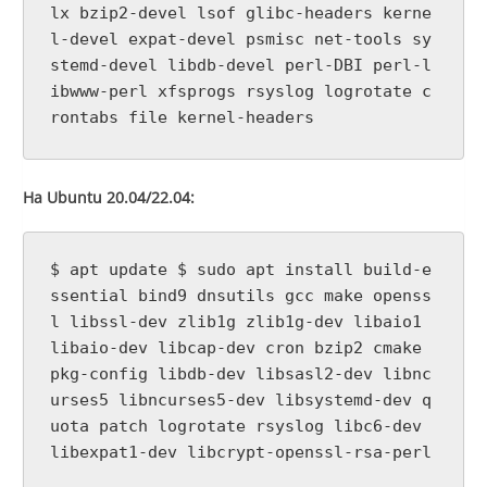
lx bzip2-devel lsof glibc-headers kerne
l-devel expat-devel psmisc net-tools sy
stemd-devel libdb-devel perl-DBI perl-l
ibwww-perl xfsprogs rsyslog logrotate c
rontabs file kernel-headers
На Ubuntu 20.04/22.04:
$ apt update $ sudo apt install build-e
ssential bind9 dnsutils gcc make openss
l libssl-dev zlib1g zlib1g-dev libaio1
libaio-dev libcap-dev cron bzip2 cmake
pkg-config libdb-dev libsasl2-dev libnc
urses5 libncurses5-dev libsystemd-dev q
uota patch logrotate rsyslog libc6-dev
libexpat1-dev libcrypt-openssl-rsa-perl