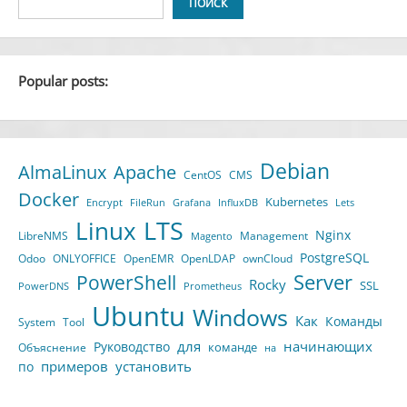
ПОИСК
Popular posts:
Debian
AlmaLinux
Apache
CentOS
CMS
Docker
Kubernetes
Encrypt
FileRun
Grafana
InfluxDB
Lets
LTS
Linux
Nginx
LibreNMS
Management
Magento
PostgreSQL
Odoo
ONLYOFFICE
OpenEMR
OpenLDAP
ownCloud
Server
PowerShell
Rocky
SSL
PowerDNS
Prometheus
Ubuntu
Windows
Как
Команды
System
Tool
для
начинающих
Руководство
команде
Объяснение
на
примеров
установить
по