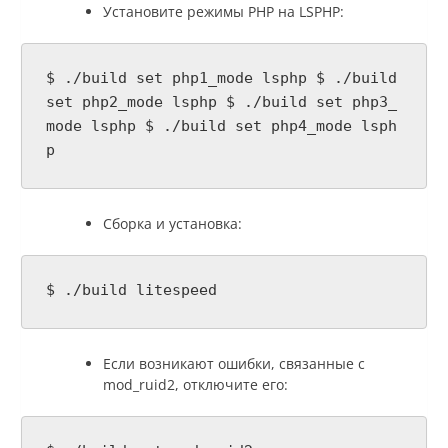
Установите режимы PHP на LSPHP:
$ ./build set php1_mode lsphp $ ./build
set php2_mode lsphp $ ./build set php3_
mode lsphp $ ./build set php4_mode lsph
p
Сборка и установка:
$ ./build litespeed
Если возникают ошибки, связанные с
mod_ruid2, отключите его: