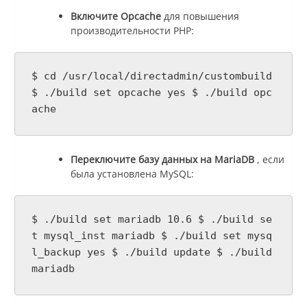
Включите Opcache
для повышения
производительности PHP:
$ cd /usr/local/directadmin/custombuild
$ ./build set opcache yes $ ./build opc
ache
Переключите базу данных на MariaDB
, если
была установлена MySQL:
$ ./build set mariadb 10.6 $ ./build se
t mysql_inst mariadb $ ./build set mysq
l_backup yes $ ./build update $ ./build
mariadb