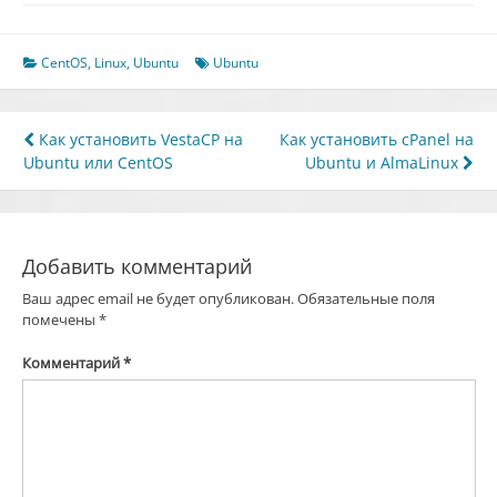
CentOS
,
Linux
,
Ubuntu
Ubuntu
Навигация
Как установить VestaCP на
Как установить cPanel на
Ubuntu или CentOS
Ubuntu и AlmaLinux
по
записям
Добавить комментарий
Ваш адрес email не будет опубликован.
Обязательные поля
помечены
*
Комментарий
*