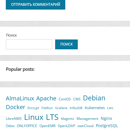
Alternative:
Поиск
ПОИСК
Popular posts:
Debian
AlmaLinux
Apache
CentOS
CMS
Docker
Kubernetes
Encrypt
FileRun
Grafana
InfluxDB
Lets
LTS
Linux
Nginx
LibreNMS
Management
Magento
PostgreSQL
Odoo
ONLYOFFICE
OpenEMR
OpenLDAP
ownCloud