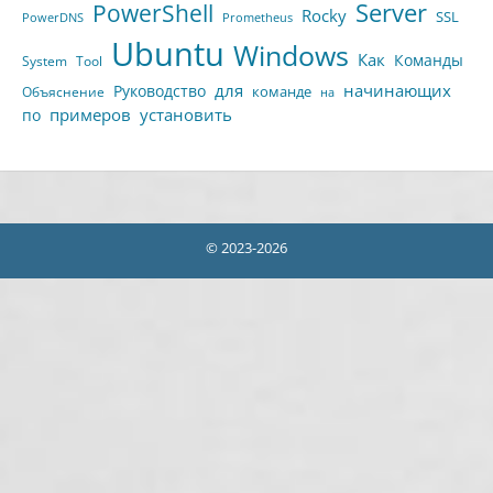
Server
PowerShell
Rocky
SSL
PowerDNS
Prometheus
Ubuntu
Windows
Как
Команды
System
Tool
для
начинающих
Руководство
команде
Объяснение
на
примеров
установить
по
© 2023-2026