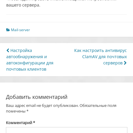
вашего сервера.
Mail-server
Навигация
Настройка
Как настроить антивирус
автообнаружения и
ClamAV для почтовых
по
автоконфигурации для
серверов
записям
почтовых клиентов
Добавить комментарий
Ваш адрес email не будет опубликован.
Обязательные поля
помечены
*
Комментарий
*