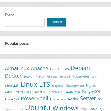
Поиск
ПОИСК
Popular posts:
Debian
AlmaLinux
Apache
CentOS
CMS
Docker
Kubernetes
Encrypt
FileRun
Grafana
InfluxDB
Lets
LTS
Linux
Nginx
LibreNMS
Management
Magento
PostgreSQL
Odoo
ONLYOFFICE
OpenEMR
OpenLDAP
ownCloud
Server
PowerShell
Rocky
SSL
PowerDNS
Prometheus
Ubuntu
Windows
Как
Команды
System
Tool