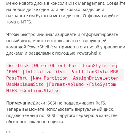
меню нового диска в консоли Disk Management. Создайте
на новом диске один или несколько разделов и
назначьте им буквы и метки дисков. Отформатируйте
тома в NTFS.
Чтобы быстро инициализировать и отформатировать
новый диск, можно воспользоваться следующей
командой PowerShell (см. пример в статье об управлении
дисками и разделами с помощью PowerShell):
Get-Disk |Where-Object PartitionStyle -eq
'RAW' |Initialize-Disk -PartitionStyle MBR -
PassThru |New-Partition -AssignDriveLetter -
UseMaximumSize |Format-Volume -FileSystem
NTFS -Confirm:$false
Примечание
Диски iSCSI не поддерживают ReFS.
Теперь вы можете использовать виртуальный диск,
подключенный по iSCSI с другого сервера, в качестве
обычного локального диска.