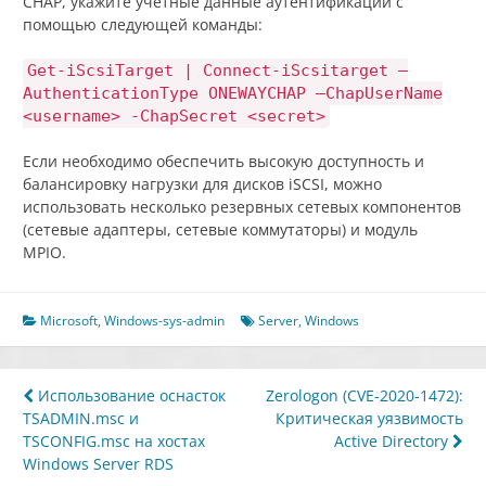
CHAP, укажите учетные данные аутентификации с
помощью следующей команды:
Get-iScsiTarget | Connect-iScsitarget –
AuthenticationType ONEWAYCHAP –ChapUserName
<username> -ChapSecret <secret>
Если необходимо обеспечить высокую доступность и
балансировку нагрузки для дисков iSCSI, можно
использовать несколько резервных сетевых компонентов
(сетевые адаптеры, сетевые коммутаторы) и модуль
MPIO.
Microsoft
,
Windows-sys-admin
Server
,
Windows
Навигация
Использование оснасток
Zerologon (CVE-2020-1472):
TSADMIN.msc и
Критическая уязвимость
по
TSCONFIG.msc на хостах
Active Directory
записям
Windows Server RDS