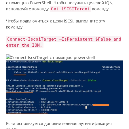
с помощью PowerShell. Чтобы получить целевой IQN,
используйте команду
команду.
Get-iSCSITarget
Чтобы подключиться к цели iSCSI, выполните эту
команду:
Connect-IscsiTarget –IsPersistent $False and
enter the IQN.
Если используется дополнительная аутентификация