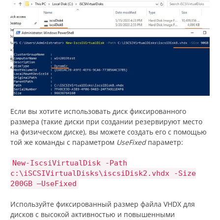
Если вы хотите использовать диск фиксированного
размера (такие диски при создании резервируют место
на физическом диске), вы можете создать его с помощью
той же команды с параметром
UseFixed
параметр:
New-IscsiVirtualDisk -Path
c:\iSCSIVirtualDisks\iscsiDisk2.vhdx -Size
200GB –UseFixed
Используйте фиксированный размер файла VHDX для
дисков с высокой активностью и повышенными