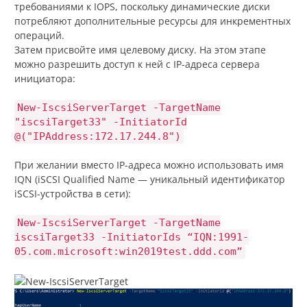
требованиями к IOPS, поскольку динамические диски
потребляют дополнительные ресурсы для инкрементных
операций.
Затем присвойте имя целевому диску. На этом этапе
можно разрешить доступ к ней с IP-адреса сервера
инициатора:
New-IscsiServerTarget -TargetName
"iscsiTarget33" -InitiatorId
@("IPAddress:172.17.244.8")
При желании вместо IP-адреса можно использовать имя
IQN (iSCSI Qualified Name — уникальный идентификатор
iSCSI-устройства в сети):
New-IscsiServerTarget -TargetName
iscsiTarget33 -InitiatorIds “IQN:1991-
05.com.microsoft:win2019test.ddd.com”