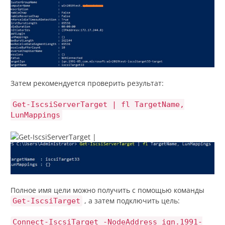
Затем рекомендуется проверить результат:
Get-IscsiServerTarget | fl TargetName,
LunMappings
Полное имя цели можно получить с помощью команды
, а затем подключить цель:
Get-IscsiTarget
Connect-IscsiTarget -NodeAddress iqn.1991-