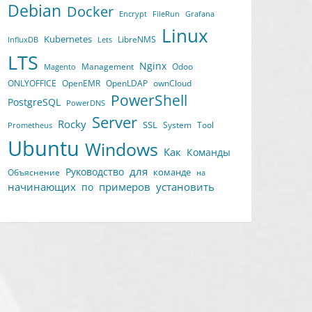
Debian
Docker
Encrypt
FileRun
Grafana
Linux
Kubernetes
LibreNMS
InfluxDB
Lets
LTS
Nginx
Management
Odoo
Magento
ONLYOFFICE
OpenEMR
OpenLDAP
ownCloud
PowerShell
PostgreSQL
PowerDNS
Server
Rocky
SSL
System
Tool
Prometheus
Ubuntu
Windows
Как
Команды
для
Руководство
команде
Объяснение
на
начинающих
примеров
установить
по