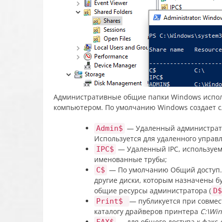
Административные общие папки Windows исполь
компьютером. По умолчанию Windows создает 
— Удаленный администрато
Admin$
Используется для удаленного управ
— Удаленный IPC, используем
IPC$
именованные трубы;
— По умолчанию Общий доступ. 
C$
другие диски, которым назначены бу
общие ресурсы администратора (
D$
— публикуется при совмес
Print$
каталогу драйверов принтера
C:\Win
— для общего доступа к факс-
FAX$