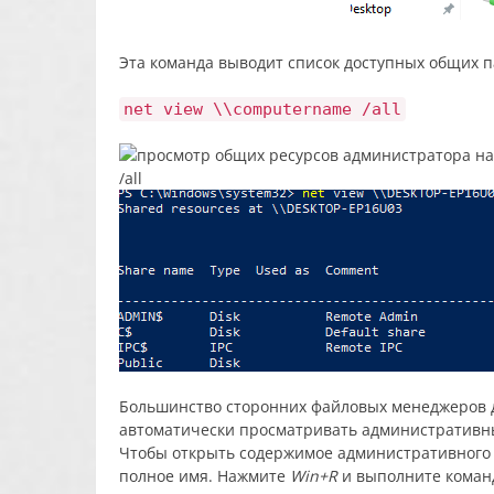
Эта команда выводит список доступных общих 
net view \\computername /all
Большинство сторонних файловых менеджеров 
автоматически просматривать административны
Чтобы открыть содержимое административного ре
полное имя. Нажмите
Win+R
и выполните кома