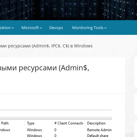
ization
Microsoft
Devops
Monitoring Tools
и ресурсами (Admin$, IPC$, C$) в Windows
ыми ресурсами (Admin$,