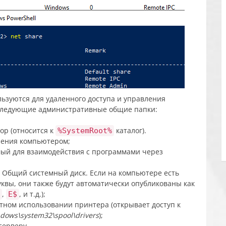
зуются для удаленного доступа и управления
следующие административные общие папки:
р (относится к
каталог).
%SystemRoot%
ления компьютером;
ый для взаимодействия с программами через
Общий системный диск. Если на компьютере есть
квы, они также будут автоматически опубликованы как
,
, и т.д.);
E$
тном использовании принтера (открывает доступ к
dows\system32\spool\drivers
);
серверу.