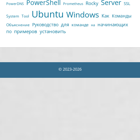
Server
PowerShell
Rocky
SSL
PowerDNS
Prometheus
Ubuntu
Windows
Как
Команды
System
Tool
для
начинающих
Руководство
команде
Объяснение
на
примеров
установить
по
© 2023-2026