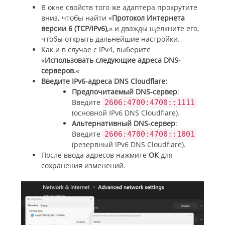
В окне свойств того же адаптера прокрутите
вниз, чтобы найти «
Протокол Интернета
версии 6 (TCP/IPv6),
» и дважды щелкните его,
чтобы открыть дальнейшие настройки.
Как и в случае с IPv4, выберите
«
Использовать следующие адреса DNS-
серверов.
«
Введите IPv6-адреса DNS Cloudflare:
Предпочитаемый DNS-сервер
:
Введите
2606:4700:4700::1111
(основной IPv6 DNS Cloudflare).
Альтернативный DNS-сервер
:
Введите
2606:4700:4700::1001
(резервный IPv6 DNS Cloudflare).
После ввода адресов нажмите
OK
для
сохранения изменений.