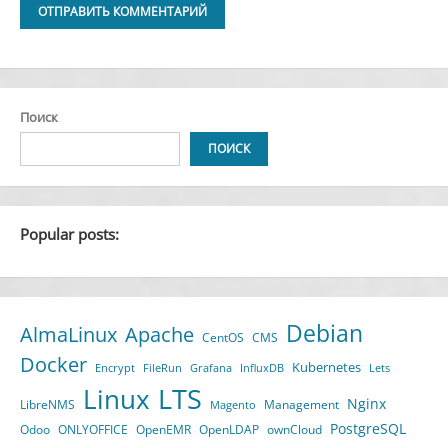
Alternative:
Поиск
ПОИСК
Popular posts:
Debian
AlmaLinux
Apache
CentOS
CMS
Docker
Kubernetes
Encrypt
FileRun
Grafana
InfluxDB
Lets
LTS
Linux
Nginx
LibreNMS
Management
Magento
PostgreSQL
Odoo
ONLYOFFICE
OpenEMR
OpenLDAP
ownCloud