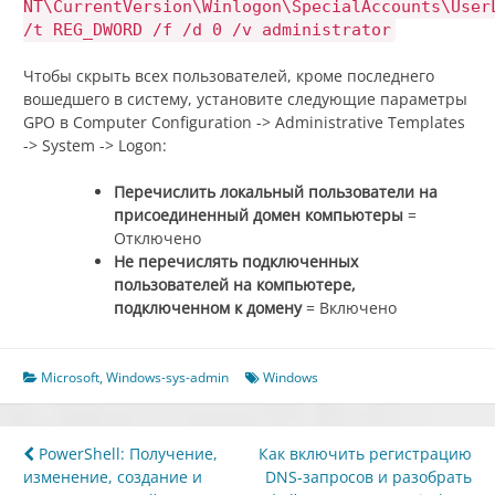
NT\CurrentVersion\Winlogon\SpecialAccounts\User
/t REG_DWORD /f /d 0 /v administrator
Чтобы скрыть всех пользователей, кроме последнего
вошедшего в систему, установите следующие параметры
GPO в Computer Configuration -> Administrative Templates
-> System -> Logon:
Перечислить
локальный
пользователи
на
присоединенный домен
компьютеры
=
Отключено
Не перечислять подключенных
пользователей на компьютере,
подключенном к домену
= Включено
Microsoft
,
Windows-sys-admin
Windows
Навигация
PowerShell: Получение,
Как включить регистрацию
изменение, создание и
DNS-запросов и разобрать