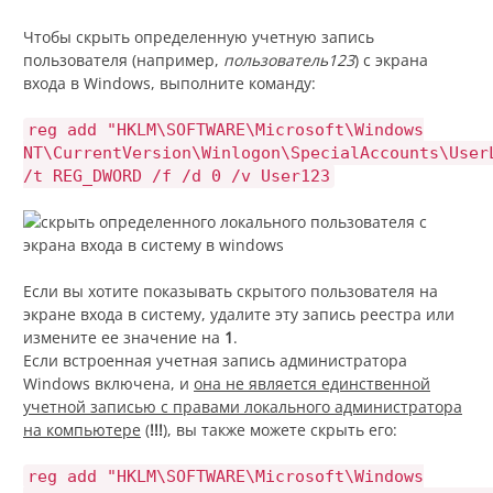
Чтобы скрыть определенную учетную запись
пользователя (например,
пользователь123
) с экрана
входа в Windows, выполните команду:
reg add "HKLM\SOFTWARE\Microsoft\Windows
NT\CurrentVersion\Winlogon\SpecialAccounts\User
/t REG_DWORD /f /d 0 /v User123
Если вы хотите показывать скрытого пользователя на
экране входа в систему, удалите эту запись реестра или
измените ее значение на
1
.
Если встроенная учетная запись администратора
Windows включена, и
она не является единственной
учетной записью с правами локального администратора
на компьютере
(
!!!
), вы также можете скрыть его:
reg add "HKLM\SOFTWARE\Microsoft\Windows