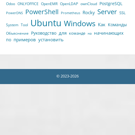
PostgreSQL
Odoo
ONLYOFFICE
OpenEMR
OpenLDAP
ownCloud
Server
PowerShell
Rocky
SSL
PowerDNS
Prometheus
Ubuntu
Windows
Как
Команды
System
Tool
для
начинающих
Руководство
команде
Объяснение
на
примеров
установить
по
© 2023-2026