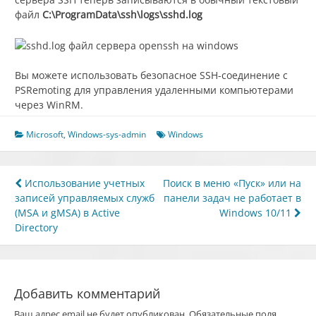
файл
C:\ProgramData\ssh\logs\sshd.log
Вы можете использовать безопасное SSH-соединение с
PSRemoting для управления удаленными компьютерами
через WinRM.
Microsoft
,
Windows-sys-admin
Windows
Навигация
Использование учетных
Поиск в меню «Пуск» или на
записей управляемых служб
панели задач не работает в
по
(MSA и gMSA) в Active
Windows 10/11
записям
Directory
Добавить комментарий
Ваш адрес email не будет опубликован.
Обязательные поля