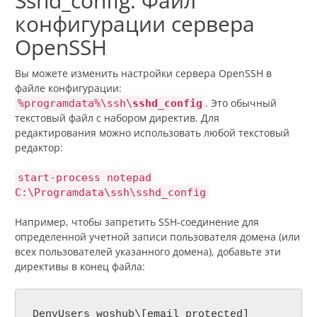
Sshd_config: Файл
конфигурации сервера
OpenSSH
Вы можете изменить настройки сервера OpenSSH в
файле конфигурации:
. Это обычный
%programdata%\ssh\
sshd_config
текстовый файл с набором директив. Для
редактирования можно использовать любой текстовый
редактор:
start-process notepad
C:\Programdata\ssh\sshd_config
Например, чтобы запретить SSH-соединение для
определенной учетной записи пользователя домена (или
всех пользователей указанного домена), добавьте эти
директивы в конец файла:
DenyUsers woshub\[email protected]
