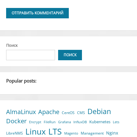
Alternative:
Поиск
ПОИСК
Popular posts:
Debian
AlmaLinux
Apache
CentOS
CMS
Docker
Kubernetes
Encrypt
FileRun
Grafana
InfluxDB
Lets
LTS
Linux
Nginx
LibreNMS
Management
Magento