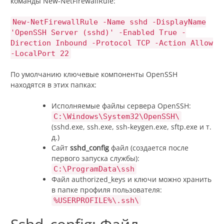
команды New-NetFirewallRule:
New-NetFirewallRule -Name sshd -DisplayName
'OpenSSH Server (sshd)' -Enabled True -
Direction Inbound -Protocol TCP -Action Allow
-LocalPort 22
По умолчанию ключевые компоненты OpenSSH
находятся в этих папках:
Исполняемые файлы сервера OpenSSH:
C:\Windows\System32\OpenSSH\
(sshd.exe, ssh.exe, ssh-keygen.exe, sftp.exe и т.
д.)
Сайт
sshd_config
файл (создается после
первого запуска службы):
C:\ProgramData\ssh
Файл authorized_keys и ключи можно хранить
в папке профиля пользователя:
%USERPROFILE%\.ssh\