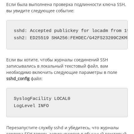
Если была выполнена проверка подлинности ключа SSH,
вы увидите следующее событие:
sshd: Accepted publickey for locadm from 192.
ssh2: ED25519 SHA256:FEHDEC/G42FS23209C2KMb4
Если вы хотите, чтобы журналы соединений SSH
записывались в локальный текстовый файл, вам
необходимо включить следующие параметры в поле
sshd_config
файл:
SyslogFacility LOCAL0

LogLevel INFO
Перезапустите службу sshd и убедитесь, что журналы
сервера SSH теперь записываются в обычный текстовый