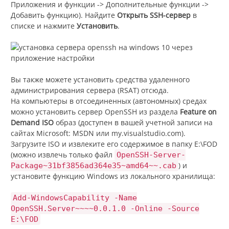
Приложения и функции -> Дополнительные функции ->
Добавить функцию). Найдите
Открыть SSH-сервер
в
списке и нажмите
Установить
.
Вы также можете установить средства удаленного
администрирования сервера (RSAT) отсюда.
На компьютеры в отсоединенных (автономных) средах
можно установить сервер OpenSSH из раздела
Feature on
Demand ISO
образ (доступен в вашей учетной записи на
сайтах Microsoft: MSDN или my.visualstudio.com).
Загрузите ISO и извлеките его содержимое в папку E:\FOD
(можно извлечь только файл
OpenSSH-Server-
) и
Package~31bf3856ad364e35~amd64~~.cab
установите функцию Windows из локального хранилища:
Add-WindowsCapability -Name
OpenSSH.Server~~~~0.0.1.0 -Online -Source
E:\FOD