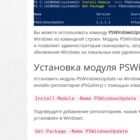
Вы можете использовать команду
PSWindowsUpd
Windows из командной строки. Модуль PSWindow
и позволяет администраторам сканировать, загр
обновления Windows на локальных или удаленны
Установка модуля PSW
Установить модуль PSWindowsUpdate на Windows
онлайн-репозитория (PSGallery) с помощью ком
Install-Module -Name PSWindowsUpdate 
Подтвердите добавление репозиториев, нажав Y
установлен в Windows:
Get-Package -Name PSWindowsUpdate