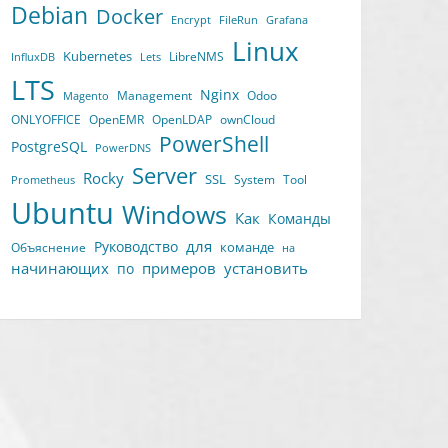
Debian
Docker
Encrypt
FileRun
Grafana
Linux
Kubernetes
LibreNMS
InfluxDB
Lets
LTS
Nginx
Management
Odoo
Magento
ONLYOFFICE
OpenEMR
OpenLDAP
ownCloud
PowerShell
PostgreSQL
PowerDNS
Server
Rocky
SSL
System
Tool
Prometheus
Ubuntu
Windows
Как
Команды
для
Руководство
команде
Объяснение
на
начинающих
примеров
установить
по