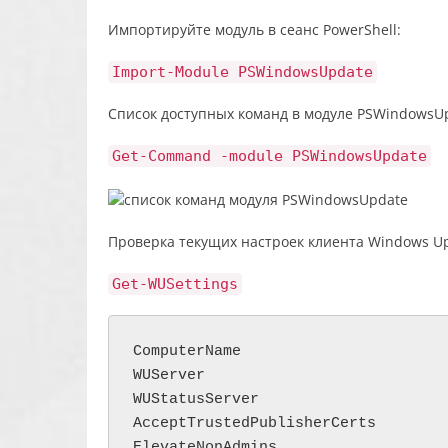
Импортируйте модуль в сеанс PowerShell:
Import-Module PSWindowsUpdate
Список доступных команд в модуле PSWindowsU
Get-Command -module PSWindowsUpdate
Проверка текущих настроек клиента Windows Up
Get-WUSettings
ComputerName                       
WUServer                           
WUStatusServer                     
AcceptTrustedPublisherCerts        
ElevateNonAdmins                   