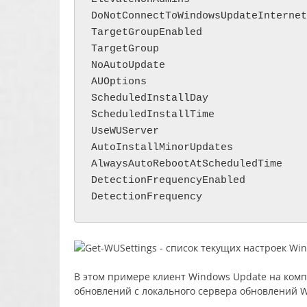
DoNotConnectToWindowsUpdateInternet
TargetGroupEnabled                 
TargetGroup                        
NoAutoUpdate                       
AUOptions                          
ScheduledInstallDay                
ScheduledInstallTime               
UseWUServer                        
AutoInstallMinorUpdates            
AlwaysAutoRebootAtScheduledTime    
DetectionFrequencyEnabled          
В этом примере клиент Windows Update на ком
обновлений с локального сервера обновлений 