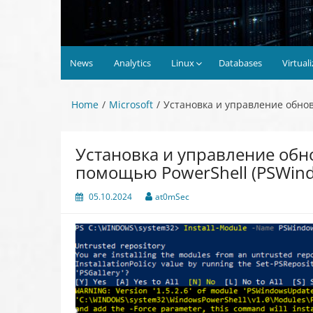
News
Analytics
Linux
Databases
Virtual
Home
Microsoft
Установка и управление обно
Установка и управление об
помощью PowerShell (PSWin
05.10.2024
at0mSec