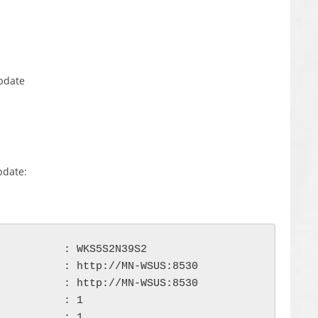
pdate
date:
          : WKS5S2N39S2

          : http://MN-WSUS:8530

          : http://MN-WSUS:8530

          : 1

          : 1
