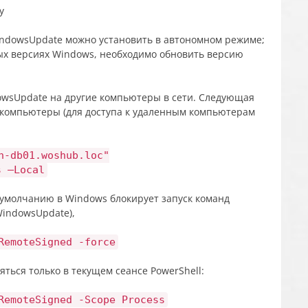
indowsUpdate можно установить в автономном режиме;
ых версиях Windows, необходимо обновить версию
owsUpdate на другие компьютеры в сети. Следующая
 компьютеры (для доступа к удаленным компьютерам
n-db01.woshub.loc"
s –Local
 умолчанию в Windows блокирует запуск команд
WindowsUpdate),
RemoteSigned -force
ься только в текущем сеансе PowerShell:
RemoteSigned -Scope Process