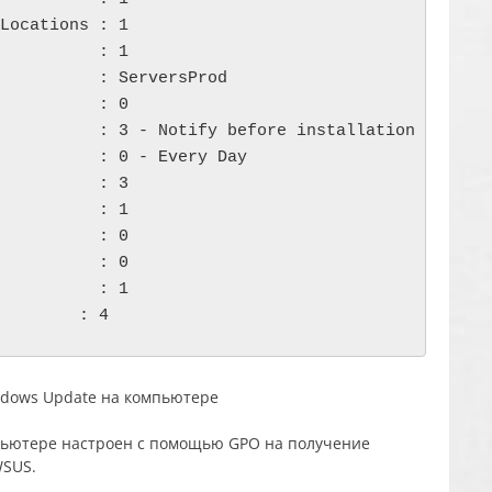
Locations : 1

          : 1

          : ServersProd

          : 0

          : 3 - Notify before installation

          : 0 - Every Day

          : 3

          : 1

          : 0

          : 0

          : 1

пьютере настроен с помощью GPO на получение
WSUS.