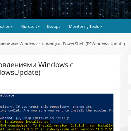
ization
Microsoft
Devops
Monitoring Tools
влениями Windows с помощью PowerShell (PSWindowsUpdate)
новлениями Windows с
dowsUpdate)