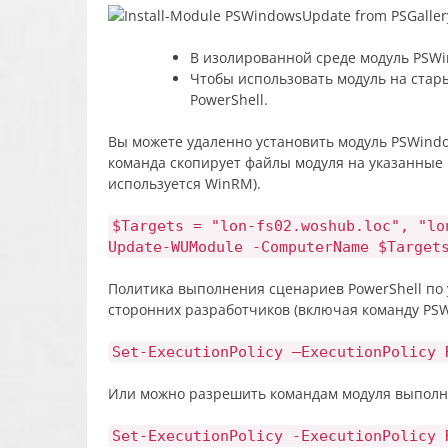
В изолированной среде модуль PSW
Чтобы использовать модуль на стар
PowerShell.
Вы можете удаленно установить модуль PSWind
команда скопирует файлы модуля на указанные
используется WinRM).
$Targets = "lon-fs02.woshub.loc", "lo
Update-WUModule -ComputerName $Target
Политика выполнения сценариев PowerShell по
сторонних разработчиков (включая команду PS
Set-ExecutionPolicy –ExecutionPolicy 
Или можно разрешить командам модуля выполнят
Set-ExecutionPolicy -ExecutionPolicy 