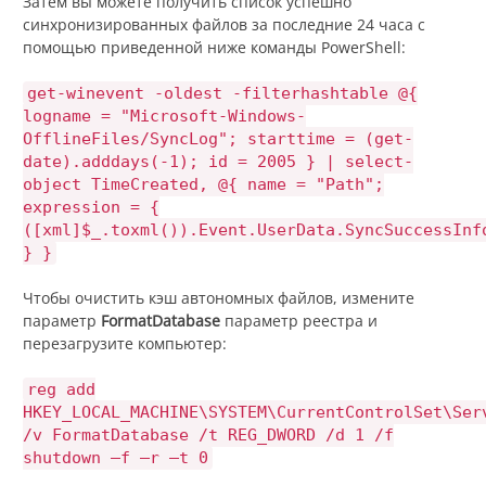
Затем вы можете получить список успешно
синхронизированных файлов за последние 24 часа с
помощью приведенной ниже команды PowerShell:
get-winevent -oldest -filterhashtable @{
logname = "Microsoft-Windows-
OfflineFiles/SyncLog"; starttime = (get-
date).adddays(-1); id = 2005 } | select-
object TimeCreated, @{ name = "Path";
expression = {
([xml]$_.toxml()).Event.UserData.SyncSuccessInf
} }
Чтобы очистить кэш автономных файлов, измените
параметр
FormatDatabase
параметр реестра и
перезагрузите компьютер:
reg add
HKEY_LOCAL_MACHINE\SYSTEM\CurrentControlSet\Ser
/v FormatDatabase /t REG_DWORD /d 1 /f
shutdown –f –r –t 0