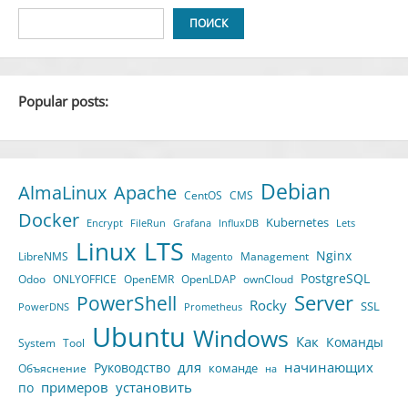
ПОИСК
Popular posts:
Debian
AlmaLinux
Apache
CentOS
CMS
Docker
Kubernetes
Encrypt
FileRun
Grafana
InfluxDB
Lets
LTS
Linux
Nginx
LibreNMS
Management
Magento
PostgreSQL
Odoo
ONLYOFFICE
OpenEMR
OpenLDAP
ownCloud
Server
PowerShell
Rocky
SSL
PowerDNS
Prometheus
Ubuntu
Windows
Как
Команды
System
Tool
для
начинающих
Руководство
команде
Объяснение
на
примеров
установить
по