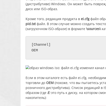
(дистрибутиве) Windows. Он может быть повреж
диск или ISO-образ.
Кроме того, редакция продукта в
ei.cfg
файл обра
pid.txt
файл. В этом случае можно создать текс
(загрузочном ISO-образе) в формате
\sources\
ка
[Channel]

OEM
Если в этом каталоге есть файл ei.cfg, необход
торговли до
OEM
(похоже, что вы пытаетесь ус
розничного дистрибутива). Список редакций в
образом (где
E:
это путь к диску, на котором см
накопитель):