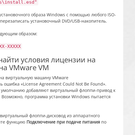
s\install.esd"
установочного образа Windows с помощью любого ISO-
и перезаписать установочный DVD/USB-накопитель.
едующим образом:
XX-XXXXX
найти условия лицензии на
на VMware VM
С на виртуальную машину VMware
ть ошибка «License Agreement Could Not Be Found».
о умолчанию добавляют виртуальный флоппи-привод к
 Возможно, программа установки Windows пытается
 виртуальный флоппи-дисковод из аппаратного
ите функцию
Подключение при подаче питания
по