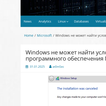
News
Analytics
Linux
Databases
Virtual
Home
Microsoft
Windows не может найти усло
Windows не может найти ус
программного обеспечения M
01.01.2025
at0mSec