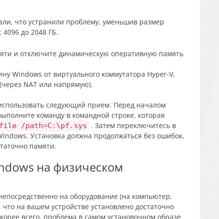
али, что устранили проблему, уменьшив размер
4096 до 2048 ГБ.
ну Windows от виртуального коммутатора Hyper-V,
(через NAT или напрямую).
о использовать следующий прием. Перед началом
ыполните команду в командной строке, которая
. Затем переключитесь в
file /path=C:\pf.sys
Windows. Установка должна продолжаться без ошибок,
таточно памяти.
indows на физическом
непосредственно на оборудование (на компьютер,
ь, что на вашем устройстве установлено достаточно
корее всего, проблема в самом установочном образе