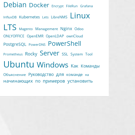
Debian
Docker
Encrypt
FileRun
Grafana
Linux
Kubernetes
LibreNMS
InfluxDB
Lets
LTS
Nginx
Management
Odoo
Magento
ONLYOFFICE
OpenEMR
OpenLDAP
ownCloud
PowerShell
PostgreSQL
PowerDNS
Server
Rocky
SSL
System
Tool
Prometheus
Ubuntu
Windows
Как
Команды
для
Руководство
команде
Объяснение
на
начинающих
примеров
установить
по
 sources are valid and restart the installation.
