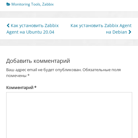
Monitoring Tools
,
Zabbix
Навигация
Как установить Zabbix
Как установить Zabbix Agent
Agent на Ubuntu 20.04
на Debian
по
записям
Добавить комментарий
Ваш адрес email не будет опубликован.
Обязательные поля
помечены
*
Комментарий
*