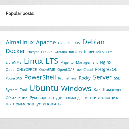
Popular posts:
Debian
AlmaLinux
Apache
CentOS
CMS
Docker
Kubernetes
Encrypt
FileRun
Grafana
InfluxDB
Lets
LTS
Linux
Nginx
LibreNMS
Management
Magento
PostgreSQL
Odoo
ONLYOFFICE
OpenEMR
OpenLDAP
ownCloud
Server
PowerShell
Rocky
SSL
PowerDNS
Prometheus
Ubuntu
Windows
Как
Команды
System
Tool
для
начинающих
Руководство
команде
Объяснение
на
примеров
установить
по