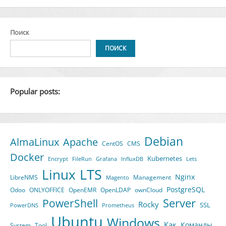
Поиск
ПОИСК
Popular posts:
Debian
AlmaLinux
Apache
CentOS
CMS
Docker
Kubernetes
Encrypt
FileRun
Grafana
InfluxDB
Lets
LTS
Linux
Nginx
LibreNMS
Management
Magento
PostgreSQL
Odoo
ONLYOFFICE
OpenEMR
OpenLDAP
ownCloud
Server
PowerShell
Rocky
SSL
PowerDNS
Prometheus
Ubuntu
Windows
Как
Команды
System
Tool