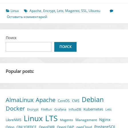
Magento
с
Linux
Apache
,
Encrypt
,
Lets
,
Magento
,
SSL
,
Ubuntu
Apache
Оставить комментарий
и
Let’s
Encrypt
Поиск
SSL
на
ПОИСК
Ubuntu
22.04
Popular posts:
Debian
AlmaLinux
Apache
CentOS
CMS
Docker
Kubernetes
Encrypt
FileRun
Grafana
InfluxDB
Lets
LTS
Linux
Nginx
LibreNMS
Management
Magento
PostgreSQL
Odoo
ONLYOFFICE
OpenEMR
OpenLDAP
ownCloud