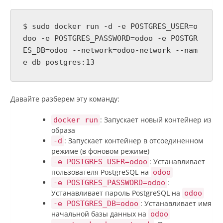
$ sudo docker run -d -e POSTGRES_USER=o
doo -e POSTGRES_PASSWORD=odoo -e POSTGR
ES_DB=odoo --network=odoo-network --nam
e db postgres:13
Давайте разберем эту команду:
: Запускает новый контейнер из
docker run
образа
: Запускает контейнер в отсоединенном
-d
режиме (в фоновом режиме)
: Устанавливает
-e POSTGRES_USER=odoo
пользователя PostgreSQL на
odoo
:
-e POSTGRES_PASSWORD=odoo
Устанавливает пароль PostgreSQL на
odoo
: Устанавливает имя
-e POSTGRES_DB=odoo
начальной базы данных на
odoo