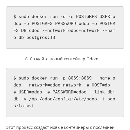
$ sudo docker run -d -e POSTGRES_USER=o
doo -e POSTGRES_PASSWORD=odoo -e POSTGR
ES_DB=odoo --network=odoo-network --nam
e db postgres:13
Создайте новый контейнер Odoo:
$ sudo docker run -p 8069:8069 --name o
doo --network=odoo-network -e HOST=db -
e USER=odoo -e PASSWORD=odoo --link db:
db -v /opt/odoo/config:/etc/odoo -t odo
o:latest
Этот процесс создаст новые контейнеры с последней