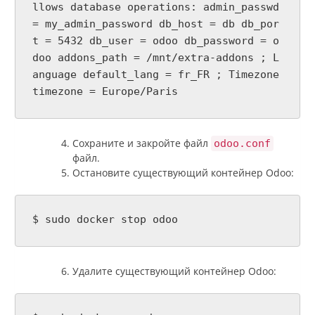
llows database operations: admin_passwd
= my_admin_password db_host = db db_por
t = 5432 db_user = odoo db_password = o
doo addons_path = /mnt/extra-addons ; L
anguage default_lang = fr_FR ; Timezone
timezone = Europe/Paris
Сохраните и закройте файл
odoo.conf
файл.
Остановите существующий контейнер Odoo:
$ sudo docker stop odoo
Удалите существующий контейнер Odoo: