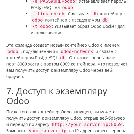
: Устанавливает пароль
-e PASSWORD=odoo
PostgreSQL на
odoo
: Связывает
контейнер с
--link db:db
db
контейнер с псевдонимом
odoo
db
: Указывает образ Odoo Docker для
-t odoo
использования
Эта команда создает новый контейнер Odoo с именем
, подключенный к
и связан с
odoo
odoo-network
контейнером PostgreSQL
. Он также сопоставляет
db
порт 8069 хоста с портом 8069 контейнера, что позволяет
вам получить доступ к экземпляру Odoo через веб-
браузер.
7. Доступ к экземпляру
Odoo
После того как контейнер Odoo запущен, вы можете
получить доступ к экземпляру Odoo, открыв веб-браузер
и перейдя по адресу
.
http://your_server_ip:8069
Заменить
на IP-адрес вашего сервера
your_server_ip