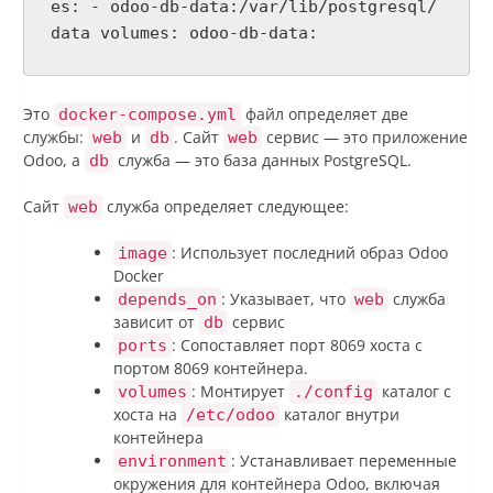
es: - odoo-db-data:/var/lib/postgresql/
data volumes: odoo-db-data:
Это
файл определяет две
docker-compose.yml
службы:
и
. Сайт
сервис — это приложение
web
db
web
Odoo, а
служба — это база данных PostgreSQL.
db
Сайт
служба определяет следующее:
web
: Использует последний образ Odoo
image
Docker
: Указывает, что
служба
depends_on
web
зависит от
сервис
db
: Сопоставляет порт 8069 хоста с
ports
портом 8069 контейнера.
: Монтирует
каталог с
volumes
./config
хоста на
каталог внутри
/etc/odoo
контейнера
: Устанавливает переменные
environment
окружения для контейнера Odoo, включая