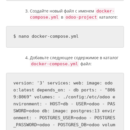
Создайте новый файл с именем
docker-
в
каталоге:
compose.yml
odoo-project
$ nano docker-compose.yml
Добавьте следующее содержимое в каталог
файл:
docker-compose.yml
version: '3' services: web: image: odo
o:latest depends_on: - db ports: - "806
9:8069" volumes: - ./config:/etc/odoo e
nvironment: - HOST=db - USER=odoo - PAS
SWORD=odoo db: image: postgres:13 envir
onment: - POSTGRES_USER=odoo - POSTGRES
_PASSWORD=odoo - POSTGRES_DB=odoo volum