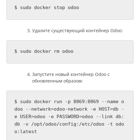
$ sudo docker stop odoo
Удалите существующий контейнер Odoo:
$ sudo docker rm odoo
Запустите новый контейнер Odoo с
обновленным образом:
$ sudo docker run -p 8069:8069 --name o
doo --network=odoo-network -e HOST=db -
e USER=odoo -e PASSWORD=odoo --link db:
db -v /opt/odoo/config:/etc/odoo -t odo
o:latest