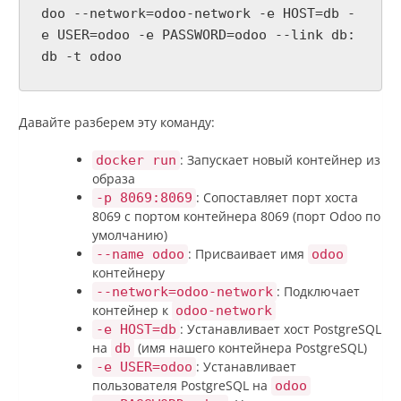
doo --network=odoo-network -e HOST=db -
e USER=odoo -e PASSWORD=odoo --link db:
db -t odoo
Давайте разберем эту команду:
: Запускает новый контейнер из
docker run
образа
: Сопоставляет порт хоста
-p 8069:8069
8069 с портом контейнера 8069 (порт Odoo по
умолчанию)
: Присваивает имя
--name odoo
odoo
контейнеру
: Подключает
--network=odoo-network
контейнер к
odoo-network
: Устанавливает хост PostgreSQL
-e HOST=db
на
(имя нашего контейнера PostgreSQL)
db
: Устанавливает
-e USER=odoo
пользователя PostgreSQL на
odoo