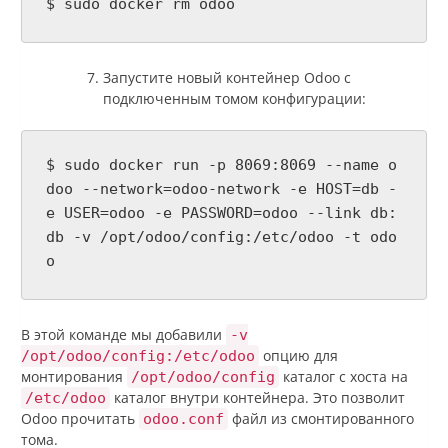
$ sudo docker rm odoo
Запустите новый контейнер Odoo с
подключенным томом конфигурации:
$ sudo docker run -p 8069:8069 --name o
doo --network=odoo-network -e HOST=db -
e USER=odoo -e PASSWORD=odoo --link db:
db -v /opt/odoo/config:/etc/odoo -t odo
o
В этой команде мы добавили
-v
опцию для
/opt/odoo/config:/etc/odoo
монтирования
каталог с хоста на
/opt/odoo/config
каталог внутри контейнера. Это позволит
/etc/odoo
Odoo прочитать
файл из смонтированного
odoo.conf
тома.