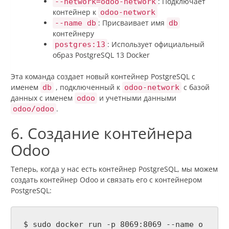
: Подключает
--network=odoo-network
контейнер к
odoo-network
: Присваивает имя
--name db
db
контейнеру
: Использует официальный
postgres:13
образ PostgreSQL 13 Docker
Эта команда создает новый контейнер PostgreSQL с
именем
, подключенный к
с базой
db
odoo-network
данных с именем
и учетными данными
odoo
.
odoo/odoo
6. Создание контейнера
Odoo
Теперь, когда у нас есть контейнер PostgreSQL, мы можем
создать контейнер Odoo и связать его с контейнером
PostgreSQL:
$ sudo docker run -p 8069:8069 --name o