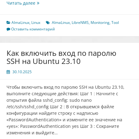
Как
Читать далее
установить
LibreNMS
Monitoring
AlmaLinux
,
Linux
AlmaLinux
,
LibreNMS
,
Monitoring
,
Tool
Tool
Оставить комментарий
на
AlmaLinux
9
Как включить вход по паролю
SSH на Ubuntu 23.10
30.10.2025
Чтобы включить вход по паролю SSH на Ubuntu 23.10,
выполните следующие действия: Шаг 1 : Начните с
открытия файла sshd_config: sudo nano
/etc/ssh/sshd_config Шаг 2 : В открывшемся файле
конфигурации найдите строку с надписью
«PasswordAuthentication» и измените ее значение на
«yes»: PasswordAuthentication yes Шаг 3 : Сохраните
изменения и выйдите…