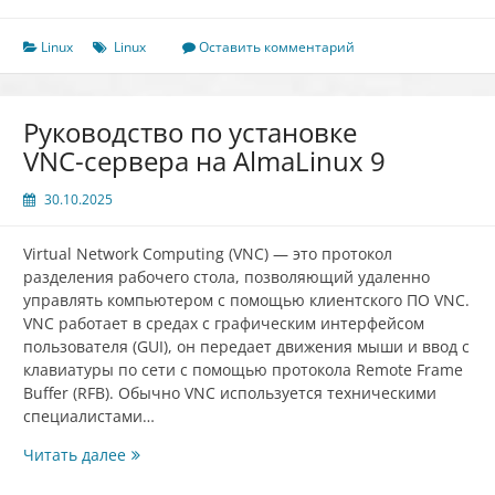
запущенные
процессы
Linux
Linux
Оставить комментарий
в
Linux
Руководство по установке
VNC-сервера на AlmaLinux 9
30.10.2025
Virtual Network Computing (VNC) — это протокол
разделения рабочего стола, позволяющий удаленно
управлять компьютером с помощью клиентского ПО VNC.
VNC работает в средах с графическим интерфейсом
пользователя (GUI), он передает движения мыши и ввод с
клавиатуры по сети с помощью протокола Remote Frame
Buffer (RFB). Обычно VNC используется техническими
специалистами…
Руководство
Читать далее
по