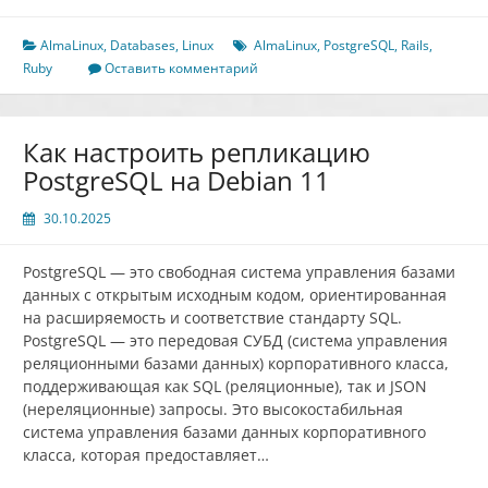
Ruby
on
AlmaLinux
,
Databases
,
Linux
AlmaLinux
,
PostgreSQL
,
Rails
,
Rails
Ruby
Оставить комментарий
с
PostgreSQL
на
Как настроить репликацию
AlmaLinux
PostgreSQL на Debian 11
9
30.10.2025
PostgreSQL — это свободная система управления базами
данных с открытым исходным кодом, ориентированная
на расширяемость и соответствие стандарту SQL.
PostgreSQL — это передовая СУБД (система управления
реляционными базами данных) корпоративного класса,
поддерживающая как SQL (реляционные), так и JSON
(нереляционные) запросы. Это высокостабильная
система управления базами данных корпоративного
класса, которая предоставляет…