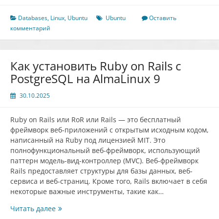
PostgreSQL
на
Databases
,
Linux
,
Ubuntu
Ubuntu
Оставить
Ubuntu
комментарий
22.04
Как установить Ruby on Rails с
PostgreSQL на AlmaLinux 9
30.10.2025
Ruby on Rails или RoR или Rails — это бесплатный
фреймворк веб-приложений с открытым исходным кодом,
написанный на Ruby под лицензией MIT. Это
полнофункциональный веб-фреймворк, использующий
паттерн модель-вид-контроллер (MVC). Веб-фреймворк
Rails предоставляет структуры для базы данных, веб-
сервиса и веб-страниц. Кроме того, Rails включает в себя
некоторые важные инструменты, такие как…
Как
Читать далее
установить