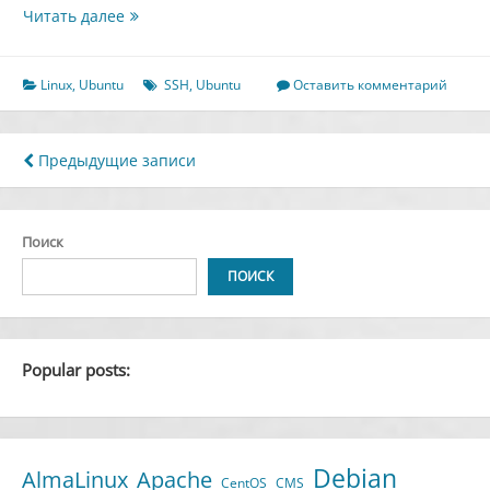
Как
Читать далее
включить
вход
по
Linux
,
Ubuntu
SSH
,
Ubuntu
Оставить комментарий
паролю
SSH
на
Навигация
Предыдущие записи
Ubuntu
по
23.10
записям
Поиск
ПОИСК
Popular posts:
Debian
AlmaLinux
Apache
CentOS
CMS