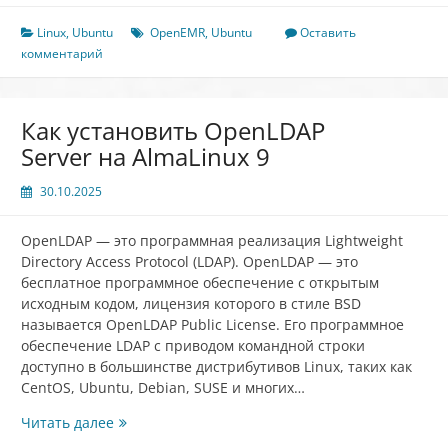
OpenEMR
на
Linux
,
Ubuntu
OpenEMR
,
Ubuntu
Оставить
Ubuntu
комментарий
22.04
Как установить OpenLDAP
Server на AlmaLinux 9
30.10.2025
OpenLDAP — это программная реализация Lightweight
Directory Access Protocol (LDAP). OpenLDAP — это
бесплатное программное обеспечение с открытым
исходным кодом, лицензия которого в стиле BSD
называется OpenLDAP Public License. Его программное
обеспечение LDAP с приводом командной строки
доступно в большинстве дистрибутивов Linux, таких как
CentOS, Ubuntu, Debian, SUSE и многих…
Как
Читать далее
установить