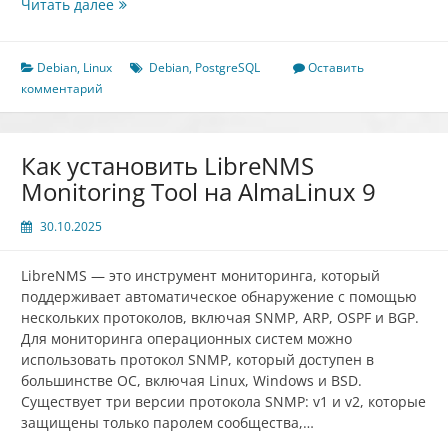
Как
Читать далее
настроить
репликацию
PostgreSQL
Debian
,
Linux
Debian
,
PostgreSQL
Оставить
на
комментарий
Debian
11
Как установить LibreNMS
Monitoring Tool на AlmaLinux 9
30.10.2025
LibreNMS — это инструмент мониторинга, который
поддерживает автоматическое обнаружение с помощью
нескольких протоколов, включая SNMP, ARP, OSPF и BGP.
Для мониторинга операционных систем можно
использовать протокол SNMP, который доступен в
большинстве ОС, включая Linux, Windows и BSD.
Существует три версии протокола SNMP: v1 и v2, которые
защищены только паролем сообщества,…