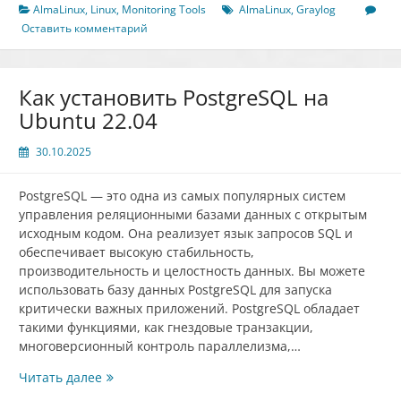
на
AlmaLinux
,
Linux
,
Monitoring Tools
AlmaLinux
,
Graylog
AlmaLinux
Оставить комментарий
9
Как установить PostgreSQL на
Ubuntu 22.04
30.10.2025
PostgreSQL — это одна из самых популярных систем
управления реляционными базами данных с открытым
исходным кодом. Она реализует язык запросов SQL и
обеспечивает высокую стабильность,
производительность и целостность данных. Вы можете
использовать базу данных PostgreSQL для запуска
критически важных приложений. PostgreSQL обладает
такими функциями, как гнездовые транзакции,
многоверсионный контроль параллелизма,…
Как
Читать далее
установить