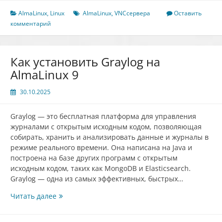
установке
VNC-
AlmaLinux
,
Linux
AlmaLinux
,
VNCсервера
Оставить
сервера
комментарий
на
AlmaLinux
9
Как установить Graylog на
AlmaLinux 9
30.10.2025
Graylog — это бесплатная платформа для управления
журналами с открытым исходным кодом, позволяющая
собирать, хранить и анализировать данные и журналы в
режиме реального времени. Она написана на Java и
построена на базе других программ с открытым
исходным кодом, таких как MongoDB и Elasticsearch.
Graylog — одна из самых эффективных, быстрых…
Как
Читать далее
установить
Graylog